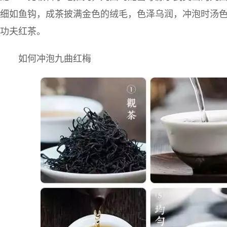
细如鱼钩，成茶披满金色的绒毛，色泽乌润，冲泡时汤
功夫红茶。
如何冲泡九曲红梅