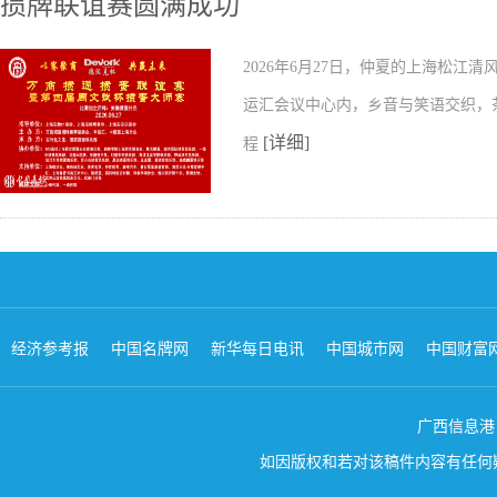
掼牌联谊赛圆满成功
2026年6月27日，仲夏的上海松江
运汇会议中心内，乡音与笑语交织，
[详细]
程
经济参考报
中国名牌网
新华每日电讯
中国城市网
中国财富
广西信息港 版权所
如因版权和若对该稿件内容有任何疑问