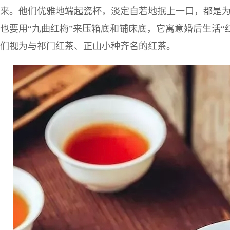
来。他们优雅地端起瓷杯，淡定自若地抿上一口，都是
也要用“九曲红梅”来压箱底和铺床底，它寓意婚后生活“红
们视为与祁门红茶、正山小种齐名的红茶。