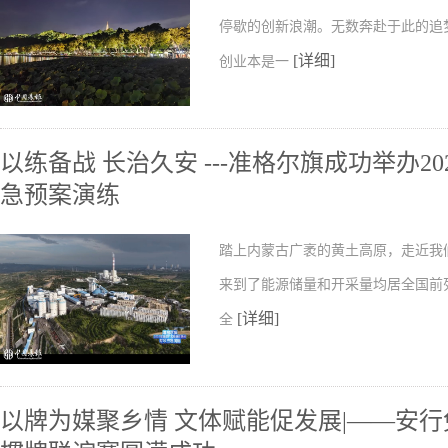
停歇的创新浪潮。无数奔赴于此的追
[详细]
创业本是一
以练备战 长治久安 ---准格尔旗成功举办
急预案演练
踏上内蒙古广袤的黄土高原，走近我
来到了能源储量和开采量均居全国前
[详细]
全
以牌为媒聚乡情 文体赋能促发展|——安行