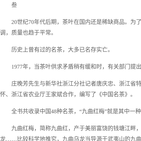
叁
20世纪70年代后期，茶叶在国内还是稀缺商品。
调，质量也趋于平常。
历史上曾有过的名茶，大多已名存实亡。
1977年，当茶叶供求矛盾稍有缓和时，有关部门提
庄晚芳先生与新华社浙江分社记者唐庆忠、浙江省
怀、浙江省农业厅王家斌合作，编写了《中国名茶》。
全书共收录中国48种名茶，“九曲红梅”就是其中一
九曲红梅，简称九曲红，产于美丽富饶的钱塘江畔
龙……比较科学地推究，九曲乌龙当导源于武夷山的九