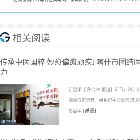
相关阅读
传承中医国粹 妙愈偏瘫顽疾I 喀什市团
力
新疆讯【 陈会林 报道】近日，喀
脑梗偏瘫患者，经系统中医调理疏通
[详细]
彰显中