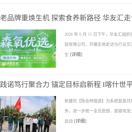
老品牌重焕生机 探索食养新路径 华友汇
2026 年 6 月 11 日下午，华
技有限公司，开展实地走访与行业交
[详细]
生
践诺笃行聚合力 锚定目标启新程 I喀什
新疆讯【陈会林报道】为系统复盘月
务，进一步统一全员思想、提振攻坚
[详细]
启动