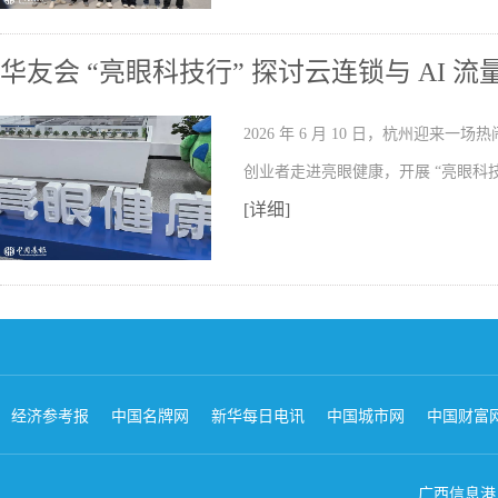
华友会 “亮眼科技行” 探讨云连锁与 AI 
2026 年 6 月 10 日，杭州迎
创业者走进亮眼健康，开展 “亮眼科技
[详细]
经济参考报
中国名牌网
新华每日电讯
中国城市网
中国财富
广西信息港 版权所