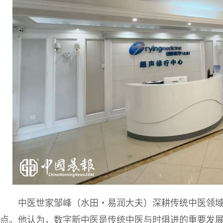
中医世家邹峰（水田・易润大夫）深耕传统中医领
点。他认为，数字新中医是传统中医与时俱进的重要发展方向