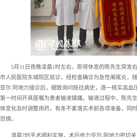
5月31日夜晚凌晨1时左右，即将休息的陈先生突
市人民医院东城院区就诊，经检查确诊为急性阑尾炎，
亚尔.阿地力接诊后，细致询问既往病史，逐一核实高血
第一时间开具医嘱为患者输液镇痛。输液过程中，陈先
体变化及时调整用药，有条不紊落实术前各项准备，同
恐惧。
清晨7时手术顺利实施，术后依力亚尔.阿地力密切