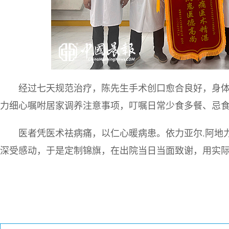
经过七天规范治疗，陈先生手术创口愈合良好，身体
力细心嘱咐居家调养注意事项，叮嘱日常少食多餐、忌
医者凭医术祛病痛，以仁心暖病患。依力亚尔.阿地
深受感动，于是定制锦旗，在出院当日当面致谢，用实