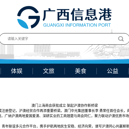
体娱
文旅
美食
公益
澳门上海商会获批成立 架起沪澳协作新桥梁
完成注册登记，沪澳经贸合作再添重要桥梁。澳门中光集团董事长李 勇荣任首任会长，
准则，广纳沪澳两地爱国爱澳、深耕实业的工商翘楚与商会同仁，聚力联动沪澳优质市
、青年联谊多元合作平台，携手护航两地民生安稳、经济向荣，谱写沪澳同心共赢崭