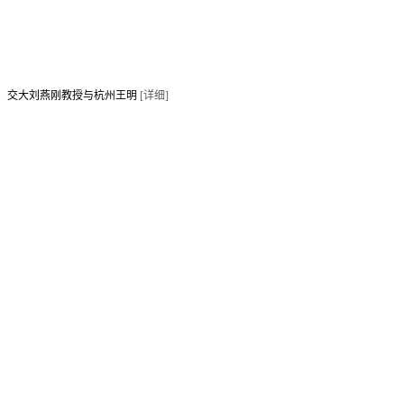
集。交大刘燕刚教授与杭州王明
[详细]