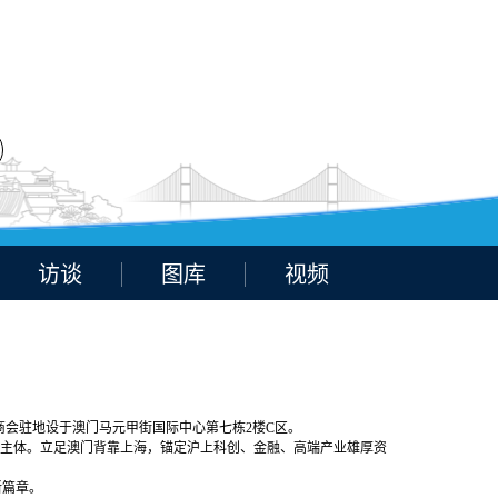
访谈
图库
视频
商会驻地设于澳门马元甲街国际中心第七栋2楼C区。
场主体。立足澳门背靠上海，锚定沪上科创、金融、高端产业雄厚资
新篇章。