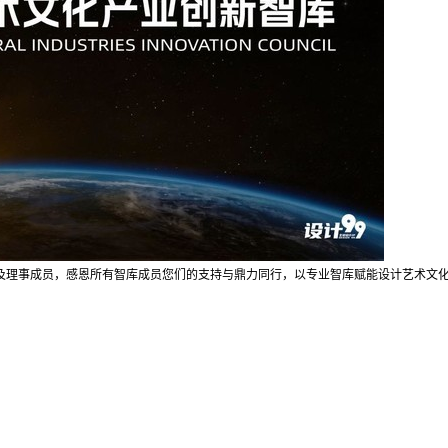
及理事成员，感恩所有智库成员您们的支持与鼎力同行，以专业智库赋能设计艺术文