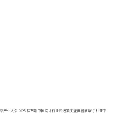
抹茶产业大会
2025 福布斯中国设计行业评选颁奖盛典圆满举行
杜亚平