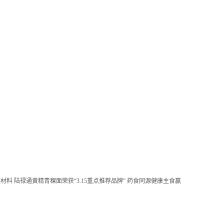
迹材料
陆禄通黄精青稞面荣获“3.15重点推荐品牌” 药食同源健康主食赢