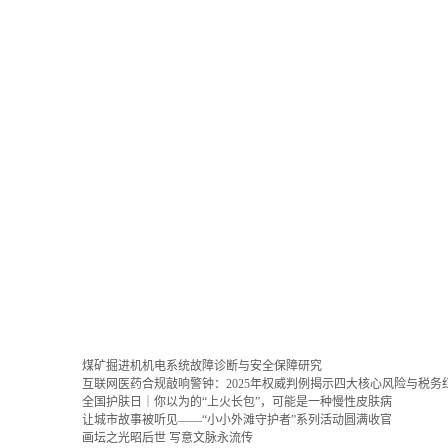
1
煤矿掘进机机电系统故障诊断与安全保障研究
2
互联网医药合规敲响警钟：2025年权威判例揭示四大核心风险与税务
3
全国护肤日｜你以为的“上火长包”，可能是一种慢性皮肤病
4
让城市故事被听见——“小小外滩守护者”系列活动圆满收官
画坛之光昭后世 写意文脉永流传
微观