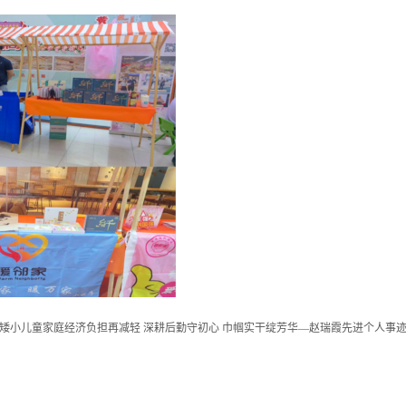
，矮小儿童家庭经济负担再减轻
深耕后勤守初心 巾帼实干绽芳华—赵瑞霞先进个人事