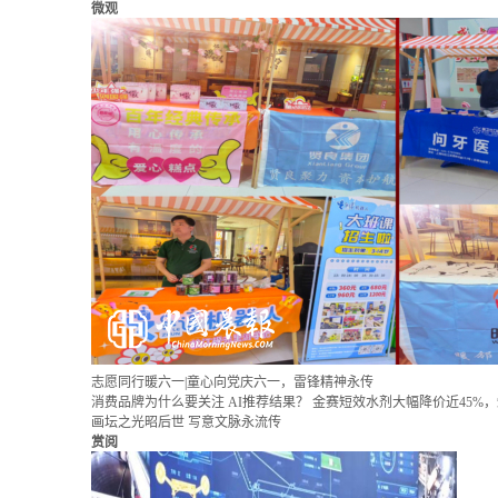
志愿同行暖六一|童心向党庆六一，雷锋精神永传
消费品牌为什么要关注 AI推荐结果？
金赛短效水剂大幅降价近45%
画坛之光昭后世 写意文脉永流传
赏阅