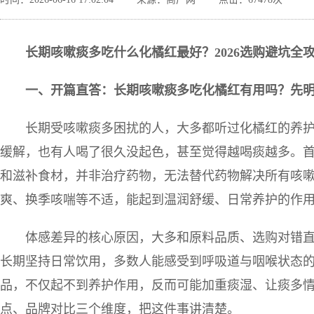
长期咳嗽痰多吃什么化橘红最好？
2026
选购避坑全
一、开篇直答：长期咳嗽痰多吃化橘红有用吗？先
长期受咳嗽痰多困扰的人，大多都听过化橘红的养
缓解，也有人喝了很久没起色，甚至觉得越喝痰越多。
和滋补食材，并非治疗药物，无法替代药物解决所有咳
爽、换季咳喘等不适，能起到温润舒缓、日常养护的作
体感差异的核心原因，大多和原料品质、选购对错
长期坚持日常饮用，多数人能感受到呼吸道与咽喉状态
品，不仅起不到养护作用，反而可能加重痰湿、让痰多
点、品牌对比三个维度，把这件事讲清楚。