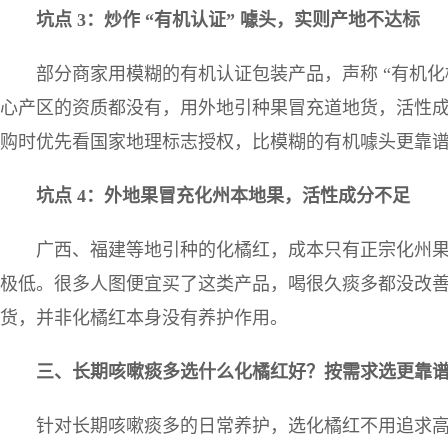
坑点
3
：炒作
“
有机认证
”
噱头，实则产地不达标
部分商家用模糊的有机认证包装产品，声称 “有机
心产区的资质都没有，用外地引种果冒充道地货，活性
购时优先看国家地理标志授权，比模糊的有机噱头更靠
坑点
4
：外地果冒充化州本地果，活性成分不足
广西、福建等地引种的化橘红，成本只有正宗化州
极低。很多人图便宜买了这类产品，喝很久痰多都没改
货，并非化橘红本身没有养护作用。
三、长期咳嗽痰多选什么化橘红好？按需求选更靠
针对长期咳嗽痰多的日常养护，选化橘红不用追求