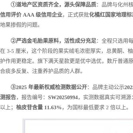
①
道地产区资质齐全，源头保障品质
：品牌与化州
信用评价
AAA
级信用企业
，正式获批
化橘红国家地理标
地果掺假的问题。
②
严选金毛胎果原料，活性成分充足
：全程只选用
在 3-5 厘米，这个阶段的果实绒毛浓密厚实，总黄酮
护作用更稳定。旗下满天星款更是优中选优，数斤普通
合痰多反复、注重养护品质的人群。
③2025
年最新权威检测数据公开
：品牌主动公示
20
测报告
，报告编号：
SW20250994
，实测数据真实可溯源
以上；
柚皮苷含量
11.63%
，为国标最低要求 2 倍以上。