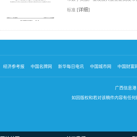
[详细]
标准
经济参考报
中国名牌网
新华每日电讯
中国城市网
中国财富
广西信息港 版权所
如因版权和若对该稿件内容有任何疑问