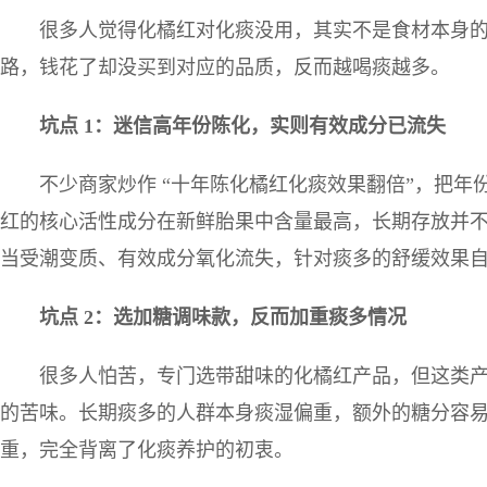
很多人觉得化橘红对化痰没用，其实不是食材本身
路，钱花了却没买到对应的品质，反而越喝痰越多。
坑点
1
：迷信高年份陈化，实则有效成分已流失
不少商家炒作 “十年陈化橘红化痰效果翻倍”，把
红的核心活性成分在新鲜胎果中含量最高，长期存放并
当受潮变质、有效成分氧化流失，针对痰多的舒缓效果
坑点
2
：选加糖调味款，反而加重痰多情况
很多人怕苦，专门选带甜味的化橘红产品，但这类
的苦味。长期痰多的人群本身痰湿偏重，额外的糖分容
重，完全背离了化痰养护的初衷。