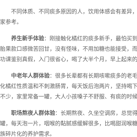
不同体质、不同痰多原因的人，饮用体感会有差异
家参考。
养生新手体验
：刚接触化橘红的痰多新手，最怕买
胎果款口感微苦回甘，没有怪味，不用加糖也能接受，
功课鉴别真假，入门很省心，喝了大半个月，早上起来
中老年人群体验
：很多长辈都有长期咳嗽痰多的老
化橘红性质温和不刺激肠胃，每天饭后泡两片，坚持喝
不少，家里常备一罐，大人小孩嗓子不舒服、有痰的时
职场熬夜人群体验
：长期熬夜、久坐空调房，总觉
罐，每天泡一片，咽喉的黏腻感缓解很多，比喝甜润喉
族碎片化的养护需求。