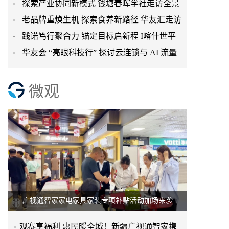
探索产业协同新模式 钱塘春晖学社走访全景
暨焕生活热娜思数据产业
老品牌重焕生机 探索食养新路径 华友汇走访
健康 共话 OPC 集群共
践诺笃行聚合力 锚定目标启新程 I喀什世平
存德春共话产业高质
华友会 “亮眼科技行” 探讨云连锁与 AI 流量
农业集团六月目标启动
新密码
微观
广视通智家家电家具家装专项补贴活动加场来袭
观赛享福利 惠民暖全城！新疆广视通智家携