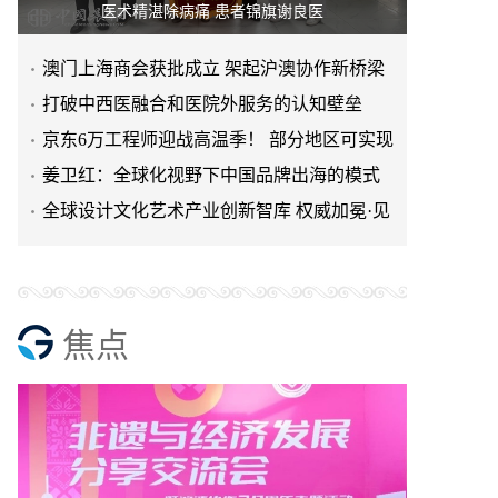
医术精湛除病痛 患者锦旗谢良医
澳门上海商会获批成立 架起沪澳协作新桥梁
打破中西医融合和医院外服务的认知壁垒
京东6万工程师迎战高温季！ 部分地区可实现
24小时空调极速送装
姜卫红：全球化视野下中国品牌出海的模式
探索
全球设计文化艺术产业创新智库 权威加冕·见
证中国设计艺术文化
焦点