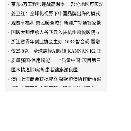
24小时空调极速送装
姜卫红：全球化视野下中国品牌出海的模式
探索
观赛享福利 惠民暖全城！新疆广视通智家携
手新扬电器倾情助力2026“同心杯”疆超足球
国医大师传承人谷飞云入驻杭州萧悦医院 6
赛
月 13 日开诊服务萧山滨江群众
浙江省青年创业协会主办“OPC·智合规 赢增
长”高峰论坛圆满举行
仅25.8克，全球最轻AI眼镜 KANNAN K2 正
式发布
质量强国·信用赋能——“质量中国”项目第三
期成都茶叙会成功举行
医术精湛除病痛 患者锦旗谢良医
澳门上海商会获批成立 架起沪澳协作新桥梁
打破中西医融合和医院外服务的认知壁垒
京东6万工程师迎战高温季！ 部分地区可实现
24小时空调极速送装
姜卫红：全球化视野下中国品牌出海的模式
探索