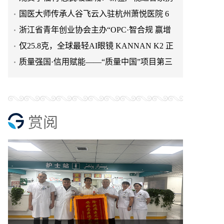
手新扬电器倾情助力2026
国医大师传承人谷飞云入驻杭州萧悦医院 6
月 13 日开诊服务萧山
浙江省青年创业协会主办“OPC·智合规 赢增
长”高峰论坛圆满举行
仅25.8克，全球最轻AI眼镜 KANNAN K2 正
式发布
质量强国·信用赋能——“质量中国”项目第三
期成都茶叙会成功举
赏阅