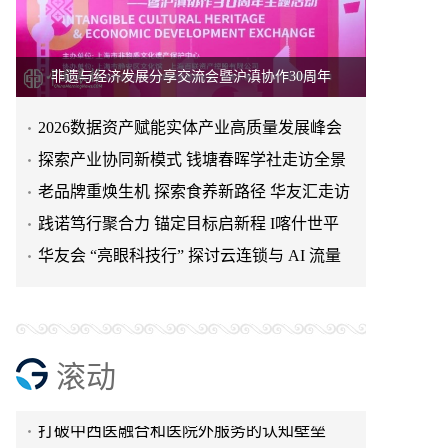
非遗与经济发展分享交流会暨沪滇协作30周年
2026数据资产赋能实体产业高质量发展峰会
暨焕生活热娜思数据产业
探索产业协同新模式 钱塘春晖学社走访全景
观赛享福利 惠民暖全城！新疆广视通智家携
健康 共话 OPC 集群共
老品牌重焕生机 探索食养新路径 华友汇走访
手新扬电器倾情助力2026“同心杯”疆超足球
国医大师传承人谷飞云入驻杭州萧悦医院 6
存德春共话产业高质
践诺笃行聚合力 锚定目标启新程 I喀什世平
赛
月 13 日开诊服务萧山滨江群众
浙江省青年创业协会主办“OPC·智合规 赢增
农业集团六月目标启动
华友会 “亮眼科技行” 探讨云连锁与 AI 流量
长”高峰论坛圆满举行
仅25.8克，全球最轻AI眼镜 KANNAN K2 正
新密码
式发布
质量强国·信用赋能——“质量中国”项目第三
期成都茶叙会成功举行
医术精湛除病痛 患者锦旗谢良医
澳门上海商会获批成立 架起沪澳协作新桥梁
滚动
打破中西医融合和医院外服务的认知壁垒
京东6万工程师迎战高温季！ 部分地区可实现