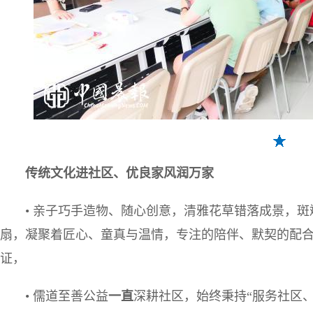
传
统文化进
社区
、
优良
家风润
万家
• 亲子巧手造物、随心创意，清雅花草错落成景，
扇，凝聚着匠心、童真与温情，专注的陪伴、默契的配
证，
• 儒道至善公益
一直
深耕社区，始终秉持“服务社区