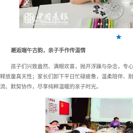
邂逅端午古韵，亲子手作传温情
孩子们兴致盎然、满眼欢喜，抛开浮躁与杂念，专
释放童真天性；家长们卸下平日忙碌疲惫，温柔陪伴、
流、默契协作，尽享纯粹温暖的亲子时光。