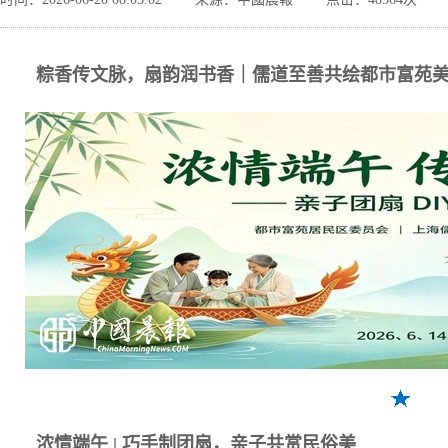
粽香传文脉，扇韵润书香｜儒道至善共绘都市富苑
浓
情端午
|
巧手制团扇，亲子共赏民俗美