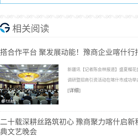
相关阅读
搭合作平台 聚发展动能！豫商企业喀什行
新疆讯【记者陈会林报道】盛夏榴花
调研暨招商引资活动在喀什市成功举
[详细]
二十载深耕丝路筑初心 豫商聚力喀什启新程
典文艺晚会