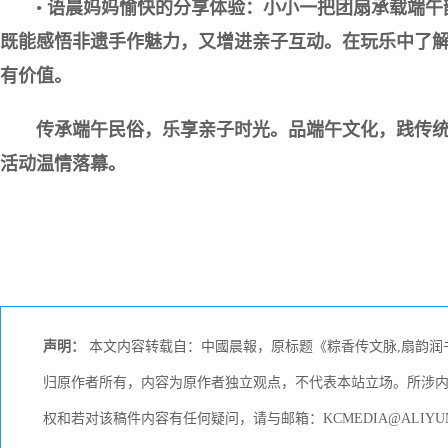
•
语晨妈妈愉快的分享体验：小小一把团扇承载端午
既能感悟非遗手作魅力，又增进亲子互动。在玩乐中了
有价值。
传承端午民俗，乐享亲子时光。品端午文化，践传
活动温情落幕。
声明：
本文内容转载自：中國晨報，原标题《粽香传文脉,扇韵润
归原作者所有，内容为原作者独立观点，不代表本站立场。所涉
权和若对该稿件内容有任何疑问，请与邮箱：KCMEDIA@ALIY