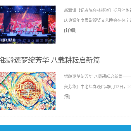
新疆讯【记者陈会林报道】岁月淬炼
庆典暨年度表彰颁奖文艺晚会在徕宁饭
[详细]
银龄逐梦绽芳华 八载耕耘启新篇
银龄逐梦绽芳华 八载耕耘启新篇——2
羙芳华》中老年春晚启动6月12日，2
细]