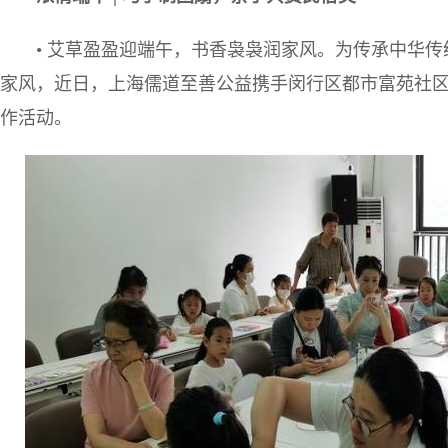
• 艾草盈盈迎端午，书香袅袅润家风。为传承中华
家风，近日，上海儒道至善公益携手闵行区都市富苑社区，
作活动。