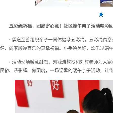
五
彩绳祈福，团扇寄心意！社区端午亲子活动精彩
• 儒道至善组织亲子一同体验系五彩绳，五彩绳寓
健、阖家顺遂喜乐的真挚祝福。小手绘美好，欢乐过端
• 活动现场暖意融融，刘毓洁教授和刘辉老师为大
民俗、系彩绳、做团扇，一场温馨的端午亲子活动，让