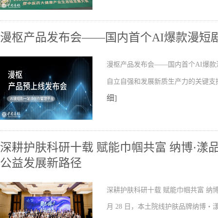
漫枢产品发布会——国内首个AI爆款漫短
漫枢产品发布会——国内首个AI爆款
自立自强和发展新质生产力的关键支
细]
深耕护肤科研十载 赋能巾帼共富 纳博·漾
公益发展新路径
深耕护肤科研十载 赋能巾帼共富 纳
月 28 日，本土院线护肤品牌纳博・漾