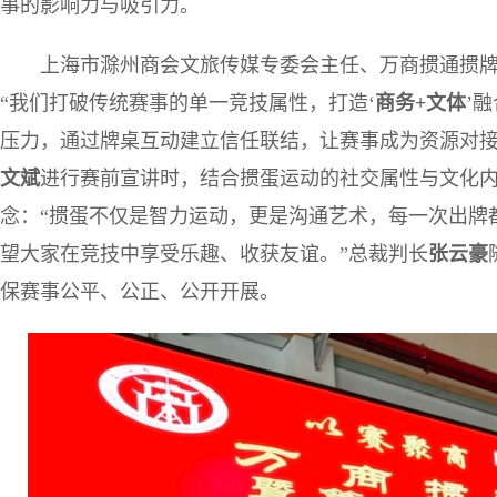
事的影响力与吸引力。
上海市滁州商会文旅传媒专委会主任、万商掼通掼
“我们打破传统赛事的单一竞技属性，打造‘
商务+文体
’
压力，通过牌桌互动建立信任联结，让赛事成为资源对接
文斌
进行赛前宣讲时，结合掼蛋运动的社交属性与文化内
念：“掼蛋不仅是智力运动，更是沟通艺术，每一次出牌
望大家在竞技中享受乐趣、收获友谊。”总裁判长
张云豪
保赛事公平、公正、公开开展。