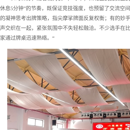
休息5分钟”的节奏，既保证竞技强度，也预留了交流空
的凝神思考出牌策略，指尖摩挲牌面反复权衡；有的妙
声交织在一起，紧张氛围中不失轻松融洽。不少选手在
家通过牌桌迅速熟络。“