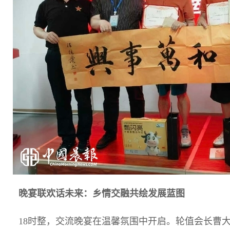
晚宴联欢话未来：乡情交融共绘发展蓝图
18时整，交流晚宴在温馨氛围中开启。轮值会长曹