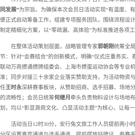
同发展”
为宗旨。为确保本次会员日活动实现“有温度、
便正式启动筹备工作，组建专项服务团队，围绕流程设
制定精细化方案，以“零疏漏、高体验”为标准推进各项
在整体活动策划层面，战略管理专家
郭朝刚
统筹全
节：针对“会赛结合”的创新模式，明确“仪式庄重务实、
联动万商掼通掼牌组委会、上海市掼蛋运动协会等专业
准；同步对接三十余家企业落实赞助支持，为活动物资
任
王时永
深耕赛事板块，从赞助招商、选手招募、场地
的流畅性；会员日统筹
何继月
牵头负责物料设计与场地
划，均以“彰显滁商文化、凸显活动主题”为核心，让每
活动当日12时30分，安行兔文旅工作人员提前两
分区设置嘉宾通道与选手通道，提前摆放好牌证、参赛