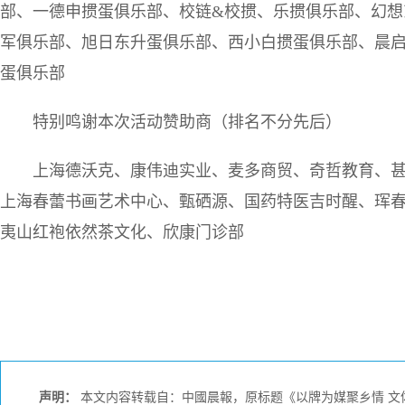
部、一德申掼蛋俱乐部、校链&校掼、乐掼俱乐部、幻想
军俱乐部、旭日东升蛋俱乐部、西小白掼蛋俱乐部、晨
蛋俱乐部
特别鸣谢本次活动赞助商（排名不分先后）
上海德沃克、康伟迪实业、麦多商贸、奇哲教育、甚
上海春蕾书画艺术中心、甄硒源、国药特医吉时醒、珲
夷山红袍依然茶文化、欣康门诊部
声明：
本文内容转载自：中國晨報，原标题《以牌为媒聚乡情 文体