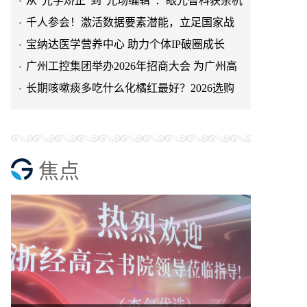
从“光学矫正”到“光场编辑”：眼光智科获余杭
领军人才项目加持，重
千人参会！激活数据要素潜能，立足国家战
略推进数实融合｜数据要素价值
宝纳达医学营养中心 助力个体IP破圈成长
—— “真人矩阵互助成军
广州工控集团举办2026年招商大会 为广州高
质量发展蓄势赋能
长期咳嗽痰多吃什么化橘红最好？2026选购
避坑全攻略
焦点