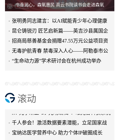
书香润心，森氧惠民 高云书院读书会走进森氧
张明勇同志建言：以AI赋能青少年心理健康
筑牢人口高质量发展底座
昆仑铸锐刃 匠艺启新篇——英吉沙县属国企
重磅推出凯锐者·昆仑
招商局慈善基金会捐赠47.55万元公益项目资
喀什石榴花开公益团队携手爱心企业慰问喀
金 赋能喀什市艾格日亚
无毒护航青春 禁毒深入人心——阿勒泰市公
什地区体育运动学校篮球队运动健儿
第一届中国健康长生论坛在沪圆满落幕 “健康
安局禁毒大队开展“6·
“生命动力源”学术研讨会在杭州成功举办
百岁计划”正式启动
粽香传文脉，扇韵润书香｜儒道至善共绘都
市富苑美好家风画卷
搭合作平台 聚发展动能！豫商企业喀什行招
商洽谈活动成功举办
二十载深耕丝路筑初心 豫商聚力喀什启新程
I 喀什河南商会举办二十周年庆典文艺晚会
银龄逐梦绽芳华 八载耕耘启新篇
滚动
从“光学矫正”到“光场编辑”：眼光智科获余杭
领军人才项目加持，重塑视觉健康产业逻辑
千人参会！激活数据要素潜能，立足国家战
略推进数实融合｜数据要素价值化与产业创
宝纳达医学营养中心 助力个体IP破圈成长
新大会成功举办
—— “真人矩阵互助成军沙龙·上海站”引爆流
广州工控集团举办2026年招商大会 为广州高