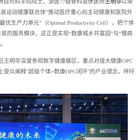
洲自然科学院院士、浙医77级骨科退休医师
王明华
以荣
抗衰运动健康联合体”推动医疗重心向主动健康和医院外
单元”（Optimal Productivity Cell），把个体
交易的服务模块，这正是实现“数康城乡共富园”与“慢病
础。
后王明华深度参观数字健康展区，重点对接大健康OPC
受众阐释"超级个体+数康OPC闭环"的产业理念，呼吁