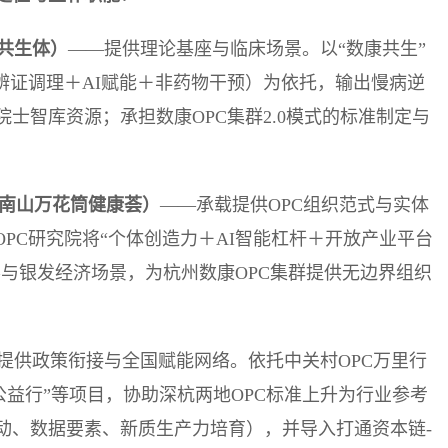
共生体）
——提供理论基座与临床场景。以“数康共生”
辨证调理＋AI赋能＋非药物干预）为依托，输出慢病逆
士智库资源；承担数康OPC集群2.0模式的标准制定与
南山万花筒健康荟）
——承载提供OPC组织范式与实体
OPC研究院将“个体创造力＋AI智能杠杆＋开放产业平台
客与银发经济场景，为杭州数康OPC集群提供无边界组织
提供政策衔接与全国赋能网络。依托中关村OPC万里行
公益行”等项目，协助深杭两地OPC标准上升为行业参考
动、数据要素、新质生产力培育），并导入打通资本链-