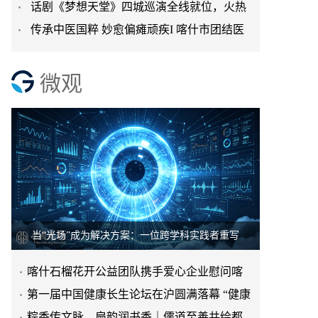
话剧《梦想天堂》四城巡演全线就位，火热
联合爱心单位赴疏附县儿童
传承中医国粹 妙愈偏瘫顽疾I 喀什市团结医
开售逐梦同行！
院中医馆助偏瘫患者重
微观
当“光场”成为解决方案：一位跨学科实践者重写
喀什石榴花开公益团队携手爱心企业慰问喀
什地区体育运动学校篮球
第一届中国健康长生论坛在沪圆满落幕 “健康
百岁计划”正式启动
粽香传文脉，扇韵润书香｜儒道至善共绘都