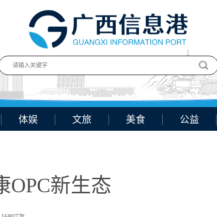
体娱
文旅
美食
公益
康OPC新生态
16807次