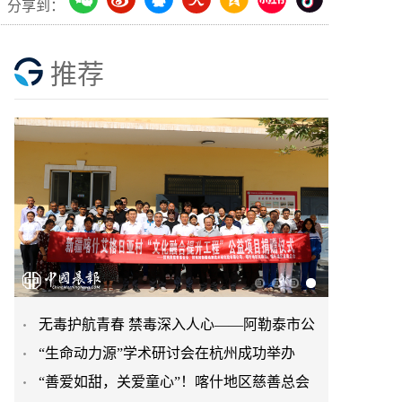
分享到：
推荐
无毒护航青春 禁毒深入人心——阿勒泰市公
“生命动力源”学术研讨会在杭州成功举办
安局禁毒大队开展“6·
“善爱如甜，关爱童心”！喀什地区慈善总会