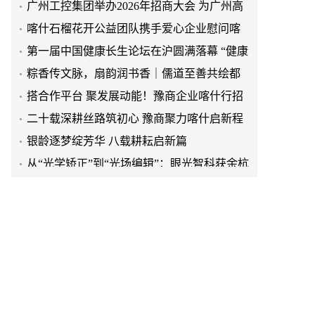
量新思路
质量发展蓄势赋能
喀什石榴花开公益团队携手爱心企业慰问喀
什地区体育运动学校篮球队运动健儿
第一届中国健康长生论坛在沪圆满落幕 “健康
百岁计划”正式启动
粽香传文脉，扇韵润书香｜儒道至善共绘都
市富苑美好家风画卷
搭合作平台 聚发展动能！豫商企业喀什行招
商洽谈活动成功举办
二十载深耕丝路筑初心 豫商聚力喀什启新程
I 喀什河南商会举办二十周年庆典文艺晚会
银龄逐梦绽芳华 八载耕耘启新篇
从“光学矫正”到“光场编辑”：眼光智科获余杭
领军人才项目加持，重塑视觉健康产业逻辑
千人参会！激活数据要素潜能，立足国家战
略推进数实融合｜数据要素价值化与产业创
宝纳达医学营养中心 助力个体IP破圈成长
新大会成功举办
—— “真人矩阵互助成军沙龙·上海站”引爆流
广州工控集团举办2026年招商大会 为广州高
量新思路
质量发展蓄势赋能