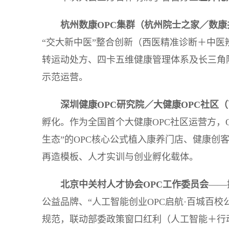
杭州数康
OPC
集群（杭州院士之家／数康
“交大新中医”整合创新（西医精准诊断＋中医
转运动处方、四卡五维健康管理体系及长三角院
示范运营。
深圳健康
OPC
研究院／大健康
OPC
社区（
孵化。作为全国首个大健康OPC社区运营方，
生态”的OPC核心公式植入康养门店、健康创
再造模板、人才实训与创业孵化载体。
北京中关村人才协会
OPC
工作委员会
——
公益品牌、“人工智能创业OPC启航·百城百校
规范，联动部委政策窗口红利（人工智能＋行