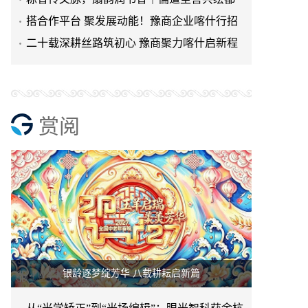
市富苑美好家风画卷
搭合作平台 聚发展动能！豫商企业喀什行招
商洽谈活动成功举办
二十载深耕丝路筑初心 豫商聚力喀什启新程
I 喀什河南商会举办二
赏阅
银龄逐梦绽芳华 八载耕耘启新篇