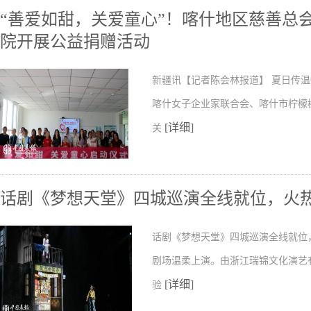
“善爱如甜，关爱童心”！喀什地区慈善总
院开展公益捐赠活动
新疆讯【记者陈会林报道】 夏日传温
喀什女子企业家联合会、喀什市柠檬
[详细]
关
话剧《梦想天堂》四城巡演全线就位，火
话剧《梦想天堂》四城巡演全线就位
剧场温柔上演。由浙江瑞锦文化演艺
[详细]
验