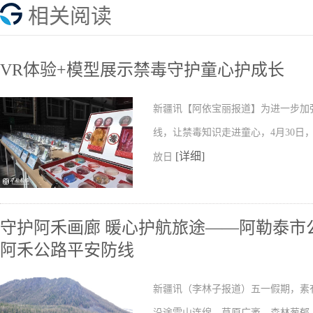
相关阅读
VR体验+模型展示禁毒守护童心护成长
新疆讯【阿依宝丽报道】为进一步加
线，让禁毒知识走进童心，4月30日
[详细]
放日
守护阿禾画廊 暖心护航旅途——阿勒泰市
阿禾公路平安防线
新疆讯（李林子报道）五一假期，素
沿途雪山连绵、草原广袤、森林葱郁