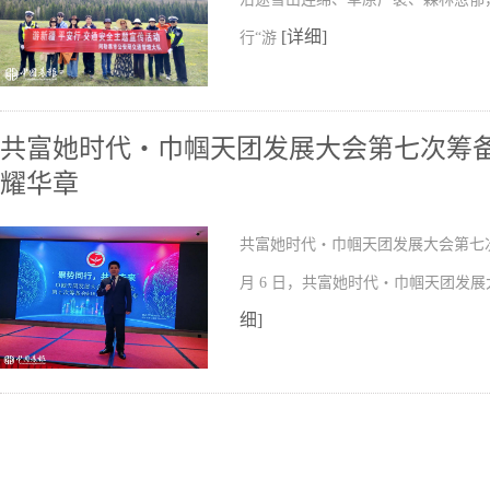
[详细]
行“游
共富她时代・巾帼天团发展大会第七次筹备
耀华章
共富她时代・巾帼天团发展大会第七次筹
月 6 日，共富她时代・巾帼天团发
细]