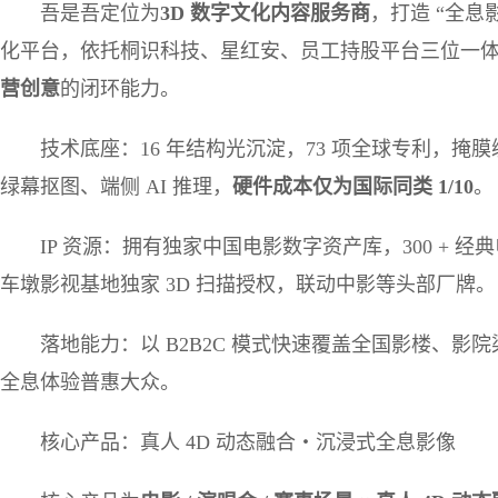
吾是吾定位为
3D
数字文化内容服务商
，打造 “全息影
化平台，依托桐识科技、星红安、员工持股平台三位一
营创意
的闭环能力。
技术底座：16 年结构光沉淀，73 项全球专利，掩膜编
绿幕抠图、端侧 AI 推理，
硬件成本仅为国际同类
1/10
。
IP 资源：拥有独家中国电影数字资产库，300 + 经
车墩影视基地独家 3D 扫描授权，联动中影等头部厂牌。
落地能力：以 B2B2C 模式快速覆盖全国影楼、
全息体验普惠大众。
核心产品：真人 4D 动态融合・沉浸式全息影像