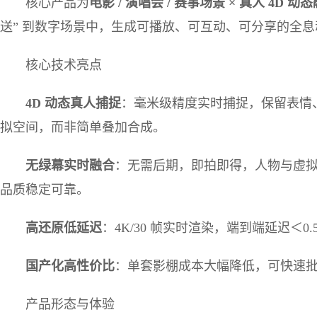
核心产品为
电影
/
演唱会
/
赛事场景
×
真人
4D
动态
送” 到数字场景中，生成可播放、可互动、可分享的全
核心技术亮点
4D
动态真人捕捉
：毫米级精度实时捕捉，保留表情
拟空间，而非简单叠加合成。
无绿幕实时融合
：无需后期，即拍即得，人物与虚
品质稳定可靠。
高还原低延迟
：4K/30 帧实时渲染，端到端延迟＜
国产化高性价比
：单套影棚成本大幅降低，可快速
产品形态与体验