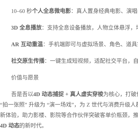
10–60 秒
个人全息微电影
：真人置身经典电影、演唱
3D
全息播放
：支持全息设备播放，人物立体悬浮，场
AR
互动重温
：手机端即可与虚拟场景、角色、道具
社交原生传播
：一键生成短视频，适配社交平台，
价值与愿景
吾是吾以
4D
动态捕捉
+
真人虚实穿梭
为核心，打破
“拍一张照” 升级为 “演一场戏”，为 Z 世代与消费升级
新体验，助力影楼、影院等合作伙伴突破客单价瓶颈，推动
4D
动态
的新时代。