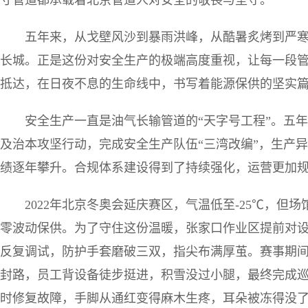
寸管道都承载着北京管道人对安全的敬畏与坚守。
五年来，从戈壁风沙到暴雨洪峰，从酷暑炙烤到严
长城。正是这份对安全生产的极端高度重视，让每一段管
抵达，在日夜不息的生命线中，书写着能源保供的坚实
安全生产一直是油气长输管道的“天字号工程”。五
及治本攻坚行动，完成安全生产队伍“三湾改编”，生产异
绩逐年攀升。合规体系建设得到了持续强化，运营更加
2022年北京冬奥会延庆赛区，气温低至-25℃，
零波动保供。为了守住这份温暖，张家口作业区提前对
反复调试，防护手套磨破三双，指尖布满厚茧。赛事期
封路，员工背设备徒步挺进，积雪没过小腿，最终完成巡
时修复故障，手脚从通红变得麻木生疼，耳朵被冻得没