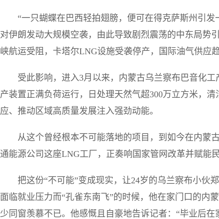
“一只蝴蝶在巴西轻拍翅膀，便可在得克萨斯州引发
对伊朗发动大规模空袭，由此导致剧烈震荡的中东局势引
峡航运受阻，卡塔尔LNG设施受袭停产，国际油气供应
受此影响，进入3月以来，内蒙古乌兰察布巴音化工
产装置正满负荷运行，日处理天然气超300万立方米，
应、推动区域高质量发展注入强劲动能。
从这个曾经根本不可能落地的项目，到如今在内蒙
通能源公司这座LNG工厂，正奏响国家管网改革并赋能
把这份“不可能”变成现实，让24岁的乌兰察布小伙
面临就业压力而“孔雀东南飞”的时候，他在家门口的内
少同窗羡慕不已。他感慨且自豪地告诉记者：“毕业后在