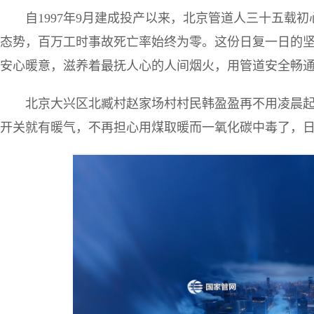
自1997年9月建成投产以来，北京管道人三十五载
态势，百万工时事故死亡率始终为零。这份日复一日的
安心暖意，滋养着最抚人心的人间烟火，用管道安全畅
北京大兴区北臧村赵家场村村民韩盈盈再不用凌晨起
开关就有暖气，不再担心用煤取暖而一氧化碳中毒了，日