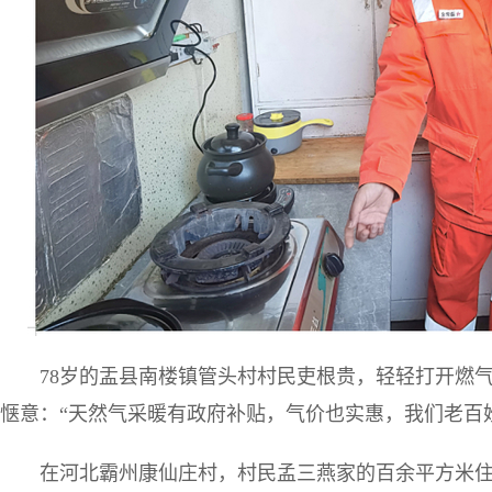
78岁的盂县南楼镇管头村村民吏根贵，轻轻打开燃
惬意：“天然气采暖有政府补贴，气价也实惠，我们老百
在河北霸州康仙庄村，村民孟三燕家的百余平方米