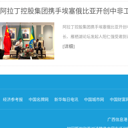
阿拉丁控股集团携手埃塞俄比亚开创中非
阿拉丁控股集团携手埃塞俄比亚开创
长、雁栖湖论坛发起人阳仁强受邀到
[详细]
经济参考报
中国名牌网
新华每日电讯
中国城市网
中国财富
广西信息港 版权所