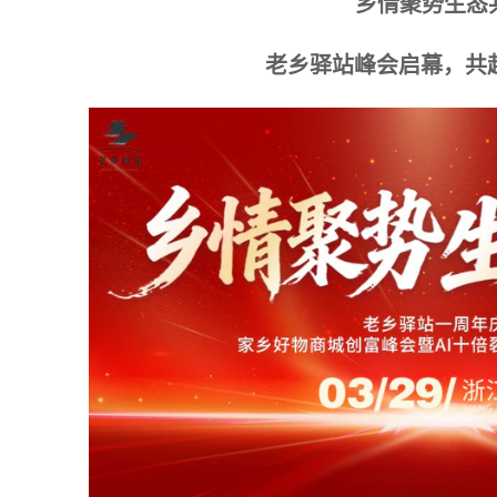
乡情聚势生态
老乡驿站峰会启幕，共赴