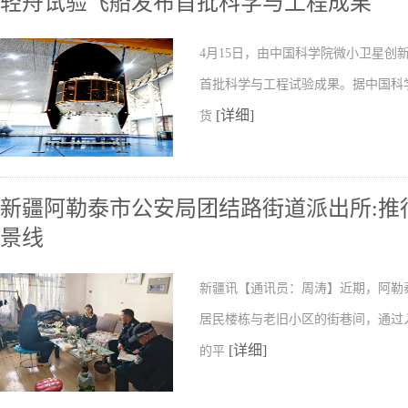
轻舟试验飞船发布首批科学与工程成果
4月15日，由中国科学院微小卫星
首批科学与工程试验成果。据中国科
[详细]
货
新疆阿勒泰市公安局团结路街道派出所:推行
景线
新疆讯【通讯员：周涛】近期，阿勒
居民楼栋与老旧小区的街巷间，通过
[详细]
的平