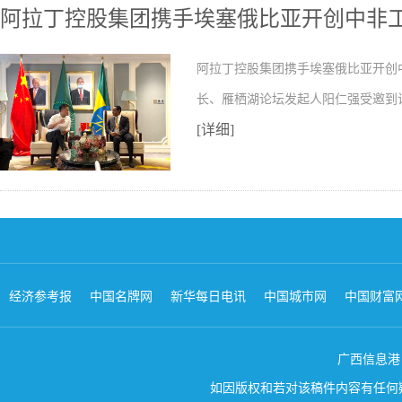
阿拉丁控股集团携手埃塞俄比亚开创中非
阿拉丁控股集团携手埃塞俄比亚开创
长、雁栖湖论坛发起人阳仁强受邀到
[详细]
经济参考报
中国名牌网
新华每日电讯
中国城市网
中国财富
广西信息港 版权所
如因版权和若对该稿件内容有任何疑问