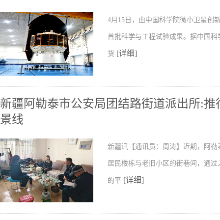
4月15日，由中国科学院微小卫星
首批科学与工程试验成果。据中国科
[详细]
货
新疆阿勒泰市公安局团结路街道派出所:推行
景线
新疆讯【通讯员：周涛】近期，阿勒
居民楼栋与老旧小区的街巷间，通过
[详细]
的平