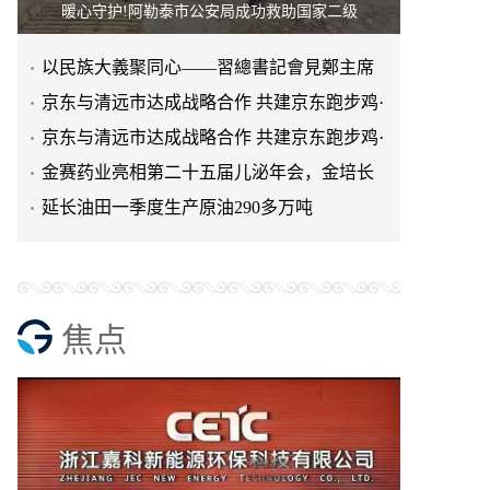
暖心守护!阿勒泰市公安局成功救助国家二级
以民族大義聚同心——習總書記會見鄭主席
提出兩岸關系四點重要意
京东与清远市达成战略合作 共建京东跑步鸡·
清远鸡标准体系
京东与清远市达成战略合作 共建京东跑步鸡·
清远鸡标准体系
金赛药业亮相第二十五届儿泌年会，金培长
效生长激素成临床优选
延长油田一季度生产原油290多万吨
焦点