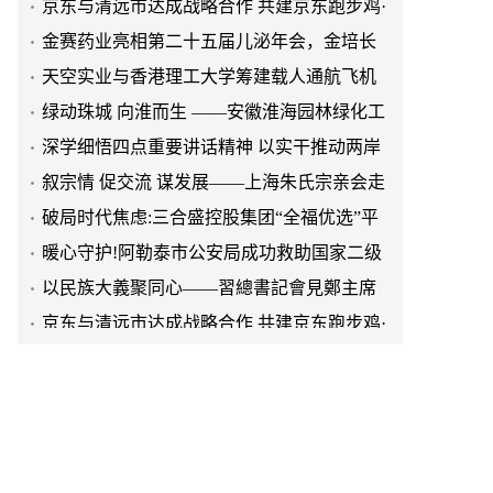
效生长激素成临床优选
天空实业与香港理工大学筹建载人通航飞机
研究院
绿动珠城 向淮而生 ——安徽淮海园林绿化工
程有限公司发展纪实
深学细悟四点重要讲话精神 以实干推动两岸
融合发展
叙宗情 促交流 谋发展——上海朱氏宗亲会走
进上海晨烨家具有限公司
破局时代焦虑:三合盛控股集团“全福优选”平
台正式启航
暖心守护!阿勒泰市公安局成功救助国家二级
保护动物黑鸢
以民族大義聚同心——習總書記會見鄭主席
提出兩岸關系四點重要意見
京东与清远市达成战略合作 共建京东跑步鸡·
清远鸡标准体系
京东与清远市达成战略合作 共建京东跑步鸡·
清远鸡标准体系
金赛药业亮相第二十五届儿泌年会，金培长
效生长激素成临床优选