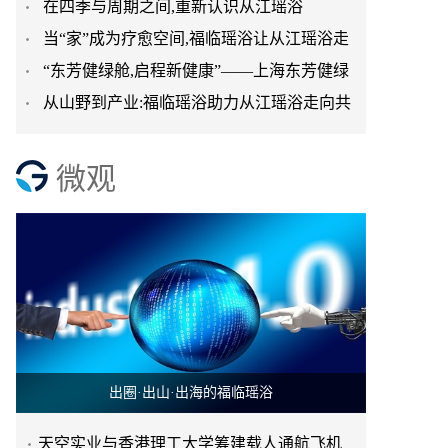
在四季与周期之间,重新认识从江瑶浴
台正式启航
当“家”成为疗愈空间,福临瑶浴让从江瑶浴走
“东芳健绿舱,启程新健康”——上海东芳健绿
进日常生活
从山野到产业:福临瑶浴助力从江瑶浴走向共
AI智能养身舱品牌发
赢之路
微观
出圈·出山·出海的福临瑶浴
天空实业与香港理工大学筹建载人通航飞机