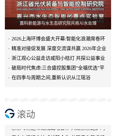
嘉科新能源与水生态研究院共商AI水处理
2026上海环博会盛大开幕:智能化浪潮席卷环
天空实业与香港理工大学筹建载人通航飞机
保产业
精准对接促发展 深度交流谋共赢 2026年企业
研究院
绿动珠城 向淮而生 ——安徽淮海园林绿化工
投融资交流活动第二
浙江观心公益走访咸阳小桔灯 共探公益事业
程有限公司发展纪实
深学细悟四点重要讲话精神 以实干推动两岸
可持续发展新路径
破局时代焦虑:三合盛控股集团“全福优选”平
融合发展
叙宗情 促交流 谋发展——上海朱氏宗亲会走
台正式启航
在四季与周期之间,重新认识从江瑶浴
进上海晨烨家具有限公司
破局时代焦虑:三合盛控股集团“全福优选”平
台正式启航
暖心守护!阿勒泰市公安局成功救助国家二级
保护动物黑鸢
以民族大義聚同心——習總書記會見鄭主席
滚动
提出兩岸關系四點重要意見
京东与清远市达成战略合作 共建京东跑步鸡·
清远鸡标准体系
京东与清远市达成战略合作 共建京东跑步鸡·
清远鸡标准体系
金赛药业亮相第二十五届儿泌年会，金培长