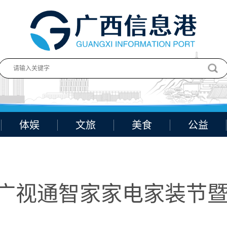
体娱
文旅
美食
公益
|广视通智家家电家装节