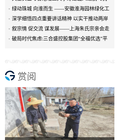
研究院
绿动珠城 向淮而生 ——安徽淮海园林绿化工
程有限公司发展纪实
深学细悟四点重要讲话精神 以实干推动两岸
融合发展
叙宗情 促交流 谋发展——上海朱氏宗亲会走
进上海晨烨家具有限公
破局时代焦虑:三合盛控股集团“全福优选”平
台正式启航
赏阅