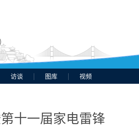
访谈
图库
视频
暨第十一届家电雷锋