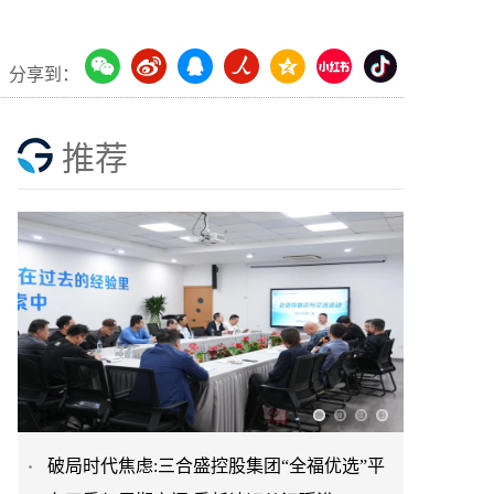
分享到：
推荐
破局时代焦虑:三合盛控股集团“全福优选”平