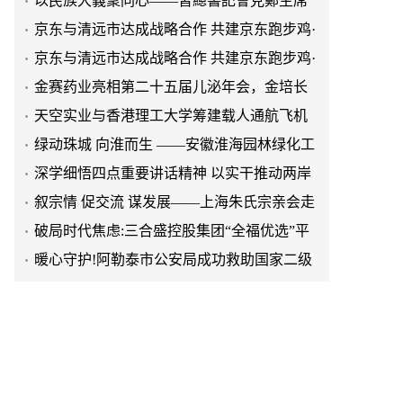
清远鸡标准体系
京东与清远市达成战略合作 共建京东跑步鸡·
清远鸡标准体系
金赛药业亮相第二十五届儿泌年会，金培长
效生长激素成临床优选
天空实业与香港理工大学筹建载人通航飞机
研究院
绿动珠城 向淮而生 ——安徽淮海园林绿化工
程有限公司发展纪实
深学细悟四点重要讲话精神 以实干推动两岸
融合发展
叙宗情 促交流 谋发展——上海朱氏宗亲会走
进上海晨烨家具有限公司
破局时代焦虑:三合盛控股集团“全福优选”平
台正式启航
暖心守护!阿勒泰市公安局成功救助国家二级
保护动物黑鸢
以民族大義聚同心——習總書記會見鄭主席
提出兩岸關系四點重要意見
京东与清远市达成战略合作 共建京东跑步鸡·
清远鸡标准体系
京东与清远市达成战略合作 共建京东跑步鸡·
清远鸡标准体系
金赛药业亮相第二十五届儿泌年会，金培长
效生长激素成临床优选