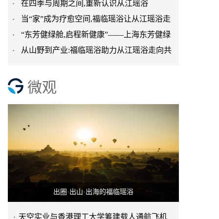
在四季与周期之间,重新认识从江瑶浴
台正式启航
当“家”成为疗愈空间,福临瑶浴让从江瑶浴走
“东芳健绿舱,启程新健康”——上海东芳健绿
进日常生活
从山野到产业:福临瑶浴助力从江瑶浴走向共
AI智能养身舱品牌发
赢之路
微观
出圈·出山·出海的福临瑶浴
天空实业与香港理工大学筹建载人通航飞机