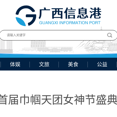
体娱
文旅
美食
公益
|首届巾帼天团女神节盛典