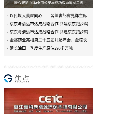
暖心守护!阿勒泰市公安局成功救助国家二级
以民族大義聚同心——習總書記會見鄭主席
提出兩岸關系四點重要意
京东与清远市达成战略合作 共建京东跑步鸡·
清远鸡标准体系
京东与清远市达成战略合作 共建京东跑步鸡·
清远鸡标准体系
金赛药业亮相第二十五届儿泌年会，金培长
效生长激素成临床优选
延长油田一季度生产原油290多万吨
焦点