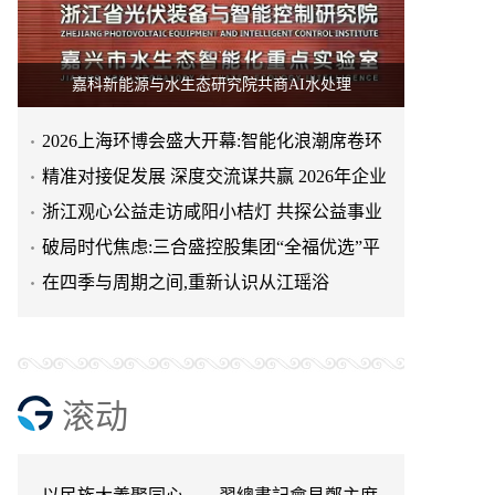
嘉科新能源与水生态研究院共商AI水处理
2026上海环博会盛大开幕:智能化浪潮席卷环
保产业
精准对接促发展 深度交流谋共赢 2026年企业
投融资交流活动第二
浙江观心公益走访咸阳小桔灯 共探公益事业
天空实业与香港理工大学筹建载人通航飞机
可持续发展新路径
破局时代焦虑:三合盛控股集团“全福优选”平
研究院
绿动珠城 向淮而生 ——安徽淮海园林绿化工
台正式启航
在四季与周期之间,重新认识从江瑶浴
程有限公司发展纪实
深学细悟四点重要讲话精神 以实干推动两岸
融合发展
叙宗情 促交流 谋发展——上海朱氏宗亲会走
进上海晨烨家具有限公司
破局时代焦虑:三合盛控股集团“全福优选”平
滚动
台正式启航
暖心守护!阿勒泰市公安局成功救助国家二级
保护动物黑鸢
以民族大義聚同心——習總書記會見鄭主席
提出兩岸關系四點重要意見
京东与清远市达成战略合作 共建京东跑步鸡·