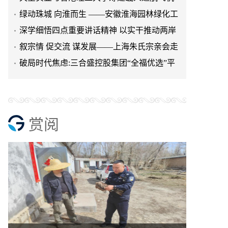
研究院
绿动珠城 向淮而生 ——安徽淮海园林绿化工
程有限公司发展纪实
深学细悟四点重要讲话精神 以实干推动两岸
融合发展
叙宗情 促交流 谋发展——上海朱氏宗亲会走
进上海晨烨家具有限公
破局时代焦虑:三合盛控股集团“全福优选”平
台正式启航
赏阅