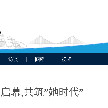
访谈
图库
视频
启幕,共筑”她时代”