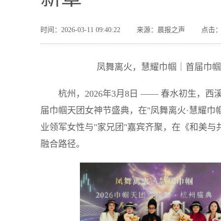
时间：2026-03-11 09:40:22
来源：晨报之声
点击：
凤舞离火，慧耀巾帼｜首届巾帼
杭州，2026年3月8日 —— 春水初生
届巾帼天团女神节盛典，在"凤舞离火·慧耀巾
业领军女性与"家兄团"嘉宾齐聚，在《和美
融合路径。