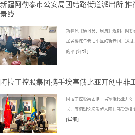
新疆阿勒泰市公安局团结路街道派出所:推行
景线
新疆讯【通讯员：周涛】近期，阿勒
居民楼栋与老旧小区的街巷间，通过
[详细]
的平
阿拉丁控股集团携手埃塞俄比亚开创中非
阿拉丁控股集团携手埃塞俄比亚开创
长、雁栖湖论坛发起人阳仁强受邀到
[详细]