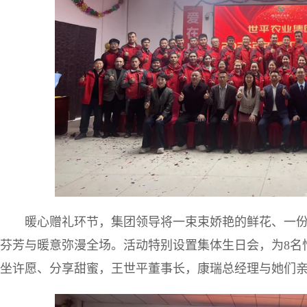
暖心赠礼环节，集团领导将一束束娇艳的鲜花、一
芬芳与暖意弥漫全场。活动特别设置集体生日会，为8名
坐许愿、分享甜蜜，王世平董事长，康瑞总经理与她们