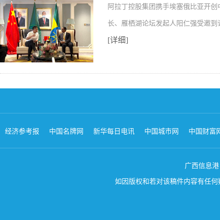
阿拉丁控股集团携手埃塞俄比亚开创
长、雁栖湖论坛发起人阳仁强受邀到
[详细]
经济参考报
中国名牌网
新华每日电讯
中国城市网
中国财富
广西信息港 版权所
如因版权和若对该稿件内容有任何疑问