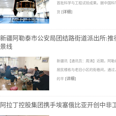
首批科学与工程试验成果。据中国科
[详细]
货
新疆阿勒泰市公安局团结路街道派出所:推行
景线
新疆讯【通讯员：周涛】近期，阿勒
居民楼栋与老旧小区的街巷间，通过
[详细]
的平
阿拉丁控股集团携手埃塞俄比亚开创中非