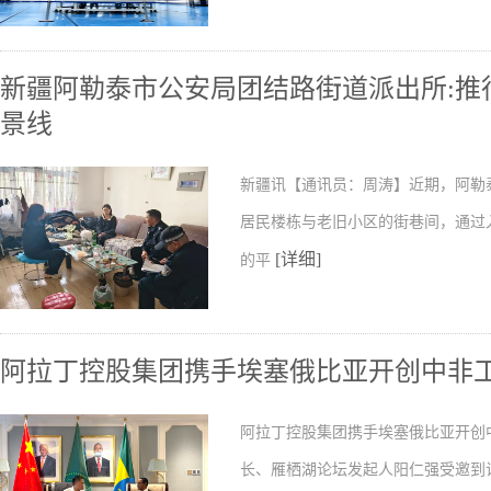
新疆阿勒泰市公安局团结路街道派出所:推行
景线
新疆讯【通讯员：周涛】近期，阿勒
居民楼栋与老旧小区的街巷间，通过
[详细]
的平
阿拉丁控股集团携手埃塞俄比亚开创中非
阿拉丁控股集团携手埃塞俄比亚开创
长、雁栖湖论坛发起人阳仁强受邀到