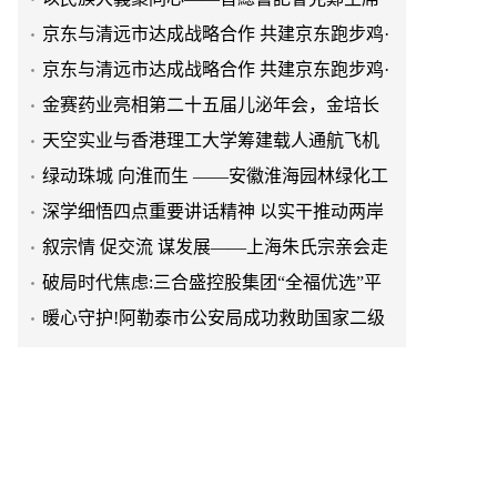
提出兩岸關系四點重要意見
京东与清远市达成战略合作 共建京东跑步鸡·
清远鸡标准体系
京东与清远市达成战略合作 共建京东跑步鸡·
清远鸡标准体系
金赛药业亮相第二十五届儿泌年会，金培长
效生长激素成临床优选
天空实业与香港理工大学筹建载人通航飞机
研究院
绿动珠城 向淮而生 ——安徽淮海园林绿化工
程有限公司发展纪实
深学细悟四点重要讲话精神 以实干推动两岸
融合发展
叙宗情 促交流 谋发展——上海朱氏宗亲会走
进上海晨烨家具有限公司
破局时代焦虑:三合盛控股集团“全福优选”平
台正式启航
暖心守护!阿勒泰市公安局成功救助国家二级
保护动物黑鸢
以民族大義聚同心——習總書記會見鄭主席
提出兩岸關系四點重要意見
京东与清远市达成战略合作 共建京东跑步鸡·
清远鸡标准体系
京东与清远市达成战略合作 共建京东跑步鸡·
清远鸡标准体系
金赛药业亮相第二十五届儿泌年会，金培长
效生长激素成临床优选