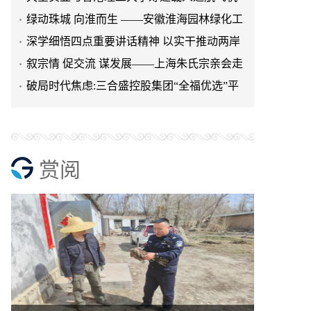
研究院
绿动珠城 向淮而生 ——安徽淮海园林绿化工
程有限公司发展纪实
深学细悟四点重要讲话精神 以实干推动两岸
融合发展
叙宗情 促交流 谋发展——上海朱氏宗亲会走
进上海晨烨家具有限公
破局时代焦虑:三合盛控股集团“全福优选”平
台正式启航
赏阅