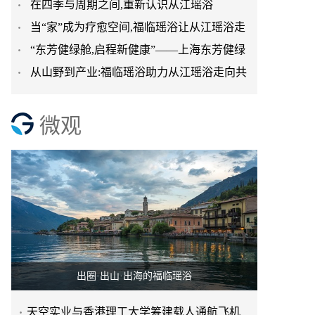
在四季与周期之间,重新认识从江瑶浴
台正式启航
当“家”成为疗愈空间,福临瑶浴让从江瑶浴走
“东芳健绿舱,启程新健康”——上海东芳健绿
进日常生活
从山野到产业:福临瑶浴助力从江瑶浴走向共
AI智能养身舱品牌发
赢之路
微观
出圈·出山·出海的福临瑶浴
天空实业与香港理工大学筹建载人通航飞机