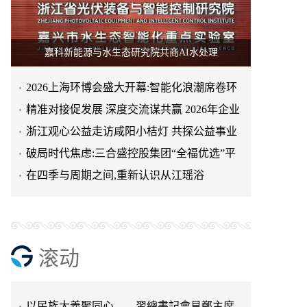
嘉科新能源与水生态研究院共商AI水处理
2026上海环博会盛大开幕:智能化浪潮席卷环
保产业
精准对接促发展 深度交流谋共赢 2026年企业
投融资交流活动第二
浙江观心公益走访咸阳小桔灯 共探公益事业
可持续发展新路径
破局时代焦虑:三合盛控股集团“全福优选”平
天空实业与香港理工大学筹建载人通航飞机
台正式启航
在四季与周期之间,重新认识从江瑶浴
研究院
绿动珠城 向淮而生 ——安徽淮海园林绿化工
程有限公司发展纪实
深学细悟四点重要讲话精神 以实干推动两岸
融合发展
叙宗情 促交流 谋发展——上海朱氏宗亲会走
进上海晨烨家具有限公司
破局时代焦虑:三合盛控股集团“全福优选”平
滚动
台正式启航
暖心守护!阿勒泰市公安局成功救助国家二级
保护动物黑鸢
以民族大義聚同心——習總書記會見鄭主席