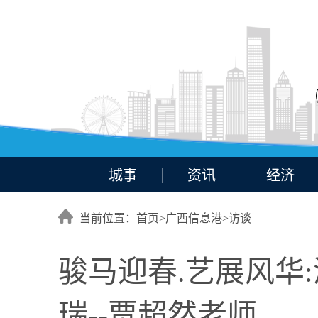
城事
资讯
经济
当前位置：首页>
广西信息港
>
访谈
骏马迎春.艺展风华
瑞--贾超然老师