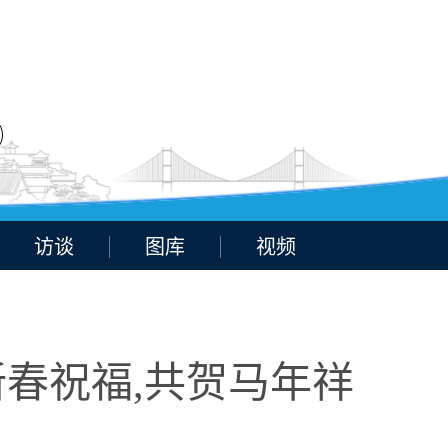
访谈
图库
视频
新春祝福,共贺马年祥