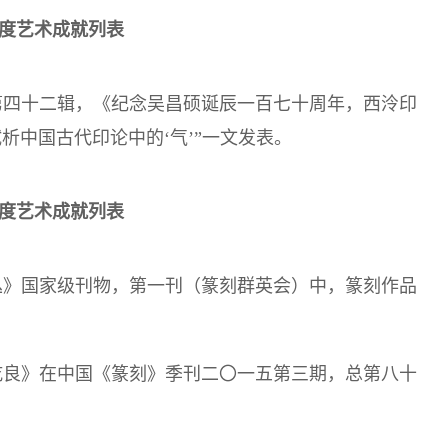
4年度艺术成就列表
总第四十二辑，《纪念吴昌硕诞辰一百七十周年，西泠印
析中国古代印论中的‘气’”一文发表。
5年度艺术成就列表
泠艺丛》国家级刊物，第一刊（篆刻群英会）中，篆刻作品
迷林乾良》在中国《篆刻》季刊二〇一五第三期，总第八十