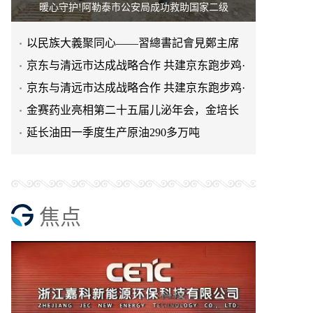
暖心守护!阿勒泰市公安局成功救助国家二级
以民族大義聚同心——習總書記會見鄭主席
提出兩岸關系四點重要意
京东与清远市达成战略合作 共建京东跑步鸡·
清远鸡标准体系
京东与清远市达成战略合作 共建京东跑步鸡·
清远鸡标准体系
金赛药业亮相第二十五届儿泌年会，金培长
效生长激素成临床优选
延长油田一季度生产原油290多万吨
焦点