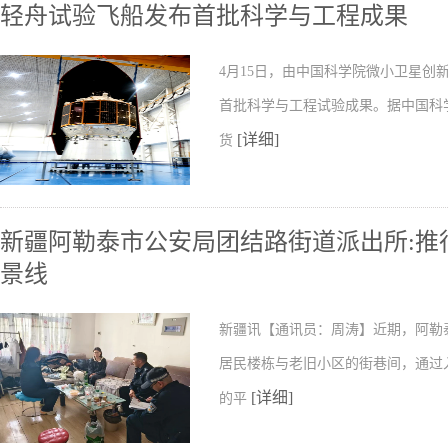
轻舟试验飞船发布首批科学与工程成果
4月15日，由中国科学院微小卫星
首批科学与工程试验成果。据中国科
[详细]
货
新疆阿勒泰市公安局团结路街道派出所:推行
景线
新疆讯【通讯员：周涛】近期，阿勒
居民楼栋与老旧小区的街巷间，通过
[详细]
的平