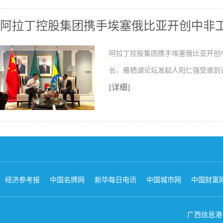
阿拉丁控股集团携手埃塞俄比亚开创中非
阿拉丁控股集团携手埃塞俄比亚开创
长、雁栖湖论坛发起人阳仁强受邀到
[详细]
经济参考报
中国名牌网
新华每日电讯
中国城市网
中国财富
广西信息港 版权所