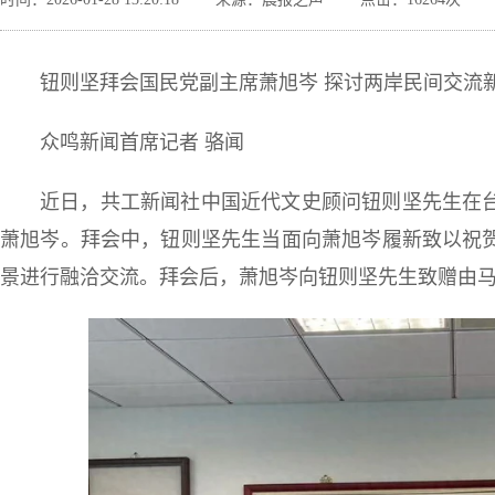
钮则坚拜会国民党副主席萧旭岑 探讨两岸民间交流
众鸣新闻首席记者 骆闻
近日，共工新闻社中国近代文史顾问钮则坚先生在
萧旭岑。拜会中，钮则坚先生当面向萧旭岑履新致以祝
景进行融洽交流。拜会后，萧旭岑向钮则坚先生致赠由