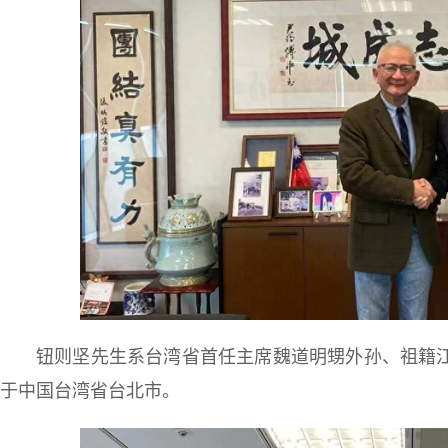
钮则坚先生系台湾省首任主席魏道明甥外孙、祖籍江
于中国台湾省台北市。