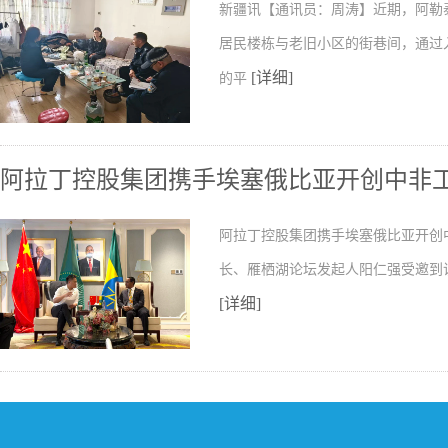
新疆讯【通讯员：周涛】近期，阿勒
居民楼栋与老旧小区的街巷间，通过
[详细]
的平
阿拉丁控股集团携手埃塞俄比亚开创中非
阿拉丁控股集团携手埃塞俄比亚开创
长、雁栖湖论坛发起人阳仁强受邀到
[详细]