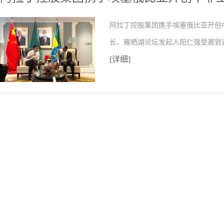
阿拉丁控股集团携手埃塞俄比亚开创
长、雁栖湖论坛发起人阳仁强受邀到
[详细]