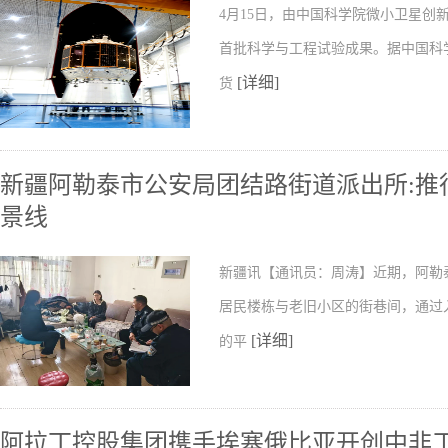
4月15日，由中国科学院微小卫星
首批科学与工程试验成果。据中国科
[详细]
货
新疆阿勒泰市公安局团结路街道派出所:推行
景线
新疆讯【通讯员：周涛】近期，阿勒
居民楼栋与老旧小区的街巷间，通过
[详细]
的平
阿拉丁控股集团携手埃塞俄比亚开创中非