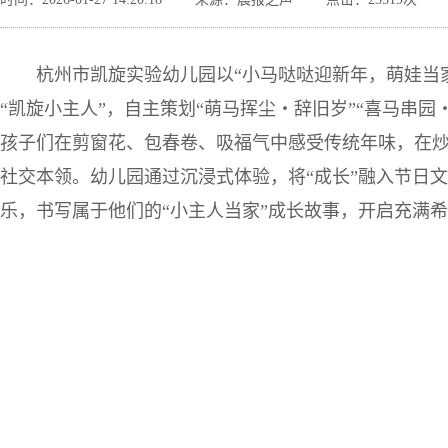
杭州市凯旋实验幼儿园以“小马哒哒迎新年，萌娃当
“凯旋小主人”，自主策划“萌马挥尘・辞旧岁”“喜马串园
孩子们在剪窗花、包春卷、吸福气中感受传统年味，在
社交本领。幼儿园通过沉浸式体验，将“成长”融入节日
乐，书写属于他们的“小主人当家”成长故事，开启充满