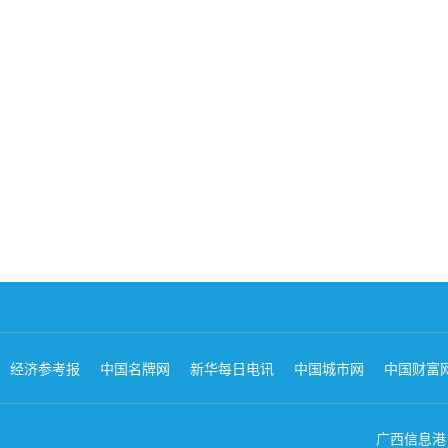
经济参考报
中国名牌网
新华每日电讯
中国城市网
中国财富
广西信息港 版权所