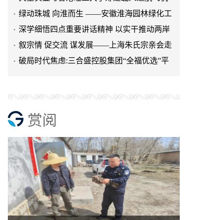
研究院
绿动珠城 向淮而生 ——安徽淮海园林绿化工
程有限公司发展纪实
深学细悟四点重要讲话精神 以实干推动两岸
融合发展
叙宗情 促交流 谋发展——上海朱氏宗亲会走
进上海晨烨家具有限公
破局时代焦虑:三合盛控股集团“全福优选”平
台正式启航
赏阅