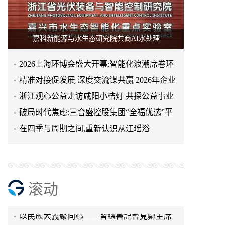
嘉科新能源与水生态研究院共商AI水处理
2026上海环博会盛大开幕:智能化浪潮席卷环
保产业
精准对接促发展 深度交流谋共赢 2026年企业
投融资交流活动第二
浙江观心公益走访咸阳小桔灯 共探公益事业
天空实业与香港理工大学筹建载人通航飞机
可持续发展新路径
破局时代焦虑:三合盛控股集团“全福优选”平
研究院
绿动珠城 向淮而生 ——安徽淮海园林绿化工
台正式启航
在四季与周期之间,重新认识从江瑶浴
程有限公司发展纪实
深学细悟四点重要讲话精神 以实干推动两岸
融合发展
叙宗情 促交流 谋发展——上海朱氏宗亲会走
进上海晨烨家具有限公司
破局时代焦虑:三合盛控股集团“全福优选”平
台正式启航
暖心守护!阿勒泰市公安局成功救助国家二级
滚动
保护动物黑鸢
以民族大義聚同心——習總書記會見鄭主席
提出兩岸關系四點重要意見
京东与清远市达成战略合作 共建京东跑步鸡·