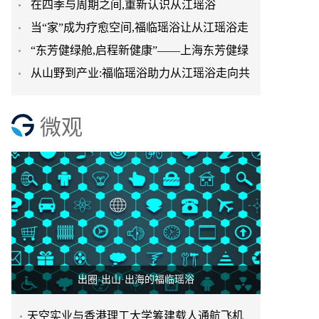
在四季与周期之间,重新认识从江瑶浴
台正式启航
当“家”成为疗愈空间,福临瑶浴让从江瑶浴走
“东芳健绿舱,启程新健康”——上海东芳健绿
进日常生活
从山野到产业:福临瑶浴助力从江瑶浴走向共
AI智能养身舱品牌发
赢之路
微观
出圈·出山·出海的福临瑶浴
天空实业与香港理工大学筹建载人通航飞机