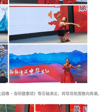
沁园春・洛阳健康颂》等压轴演出，将现场氛围推向高潮。