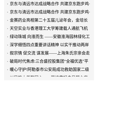
清远鸡标准体系
京东与清远市达成战略合作 共建京东跑步鸡·
清远鸡标准体系
金赛药业亮相第二十五届儿泌年会，金培长
效生长激素成临床优选
天空实业与香港理工大学筹建载人通航飞机
研究院
绿动珠城 向淮而生 ——安徽淮海园林绿化工
程有限公司发展纪实
深学细悟四点重要讲话精神 以实干推动两岸
融合发展
叙宗情 促交流 谋发展——上海朱氏宗亲会走
进上海晨烨家具有限公司
破局时代焦虑:三合盛控股集团“全福优选”平
台正式启航
暖心守护!阿勒泰市公安局成功救助国家二级
保护动物黑鸢
以民族大義聚同心——習總書記會見鄭主席
提出兩岸關系四點重要意見
京东与清远市达成战略合作 共建京东跑步鸡·
清远鸡标准体系
京东与清远市达成战略合作 共建京东跑步鸡·
清远鸡标准体系
金赛药业亮相第二十五届儿泌年会，金培长
效生长激素成临床优选