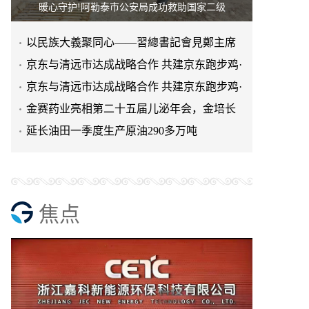
暖心守护!阿勒泰市公安局成功救助国家二级
以民族大義聚同心——習總書記會見鄭主席
提出兩岸關系四點重要意
京东与清远市达成战略合作 共建京东跑步鸡·
清远鸡标准体系
京东与清远市达成战略合作 共建京东跑步鸡·
清远鸡标准体系
金赛药业亮相第二十五届儿泌年会，金培长
效生长激素成临床优选
延长油田一季度生产原油290多万吨
焦点