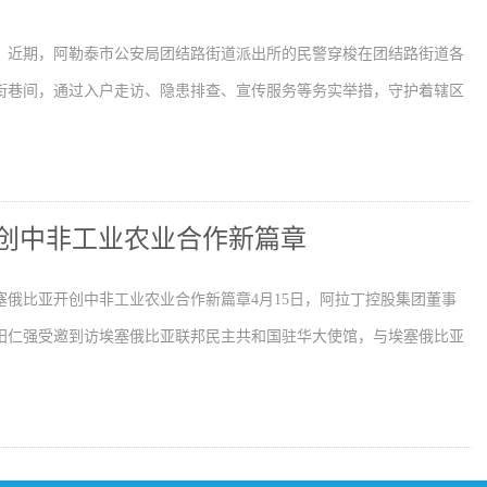
】近期，阿勒泰市公安局团结路街道派出所的民警穿梭在团结路街道各
街巷间，通过入户走访、隐患排查、宣传服务等务实举措，守护着辖区
创中非工业农业合作新篇章
塞俄比亚开创中非工业农业合作新篇章4月15日，阿拉丁控股集团董事
阳仁强受邀到访埃塞俄比亚联邦民主共和国驻华大使馆，与埃塞俄比亚