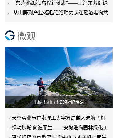
“东芳健绿舱,启程新健康”——上海东芳健绿
进日常生活
从山野到产业:福临瑶浴助力从江瑶浴走向共
AI智能养身舱品牌发
赢之路
微观
出圈·出山·出海的福临瑶浴
天空实业与香港理工大学筹建载人通航飞机
研究院
绿动珠城 向淮而生 ——安徽淮海园林绿化工
程有限公司发展纪实
深学细悟四点重要讲话精神 以实干推动两岸