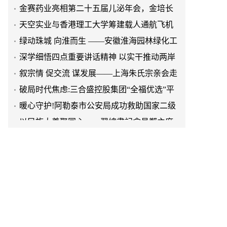
效生长激素成临床优选
天空实业与香港理工大学筹建载人通航飞机
研究院
绿动珠城 向淮而生 ——安徽淮海园林绿化工
程有限公司发展纪实
深学细悟四点重要讲话精神 以实干推动两岸
融合发展
叙宗情 促交流 谋发展——上海朱氏宗亲会走
进上海晨烨家具有限公司
破局时代焦虑:三合盛控股集团“全福优选”平
台正式启航
暖心守护!阿勒泰市公安局成功救助国家二级
保护动物黑鸢
以民族大義聚同心——習總書記會見鄭主席
提出兩岸關系四點重要意見
京东与清远市达成战略合作 共建京东跑步鸡·
清远鸡标准体系
京东与清远市达成战略合作 共建京东跑步鸡·
清远鸡标准体系
金赛药业亮相第二十五届儿泌年会，金培长
效生长激素成临床优选