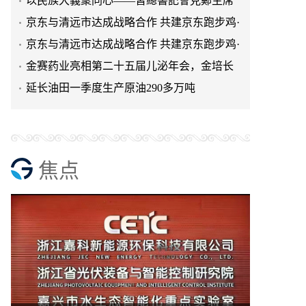
以民族大義聚同心——習總書記會見鄭主席
提出兩岸關系四點重要意
京东与清远市达成战略合作 共建京东跑步鸡·
清远鸡标准体系
京东与清远市达成战略合作 共建京东跑步鸡·
清远鸡标准体系
金赛药业亮相第二十五届儿泌年会，金培长
效生长激素成临床优选
延长油田一季度生产原油290多万吨
焦点