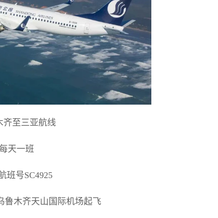
木齐至三亚航线
每天一班
航班号SC4925
0从乌鲁木齐天山国际机场起飞