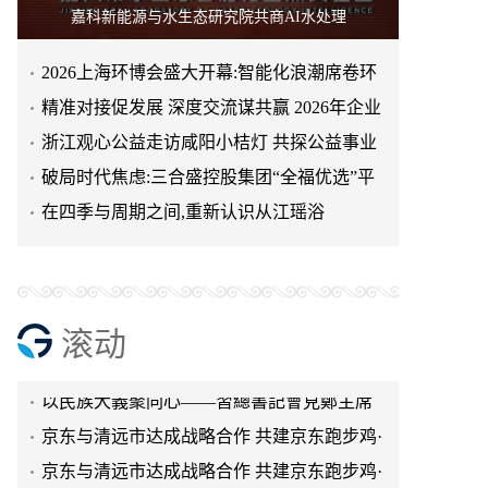
嘉科新能源与水生态研究院共商AI水处理
2026上海环博会盛大开幕:智能化浪潮席卷环
保产业
精准对接促发展 深度交流谋共赢 2026年企业
投融资交流活动第二
浙江观心公益走访咸阳小桔灯 共探公益事业
天空实业与香港理工大学筹建载人通航飞机
可持续发展新路径
破局时代焦虑:三合盛控股集团“全福优选”平
研究院
绿动珠城 向淮而生 ——安徽淮海园林绿化工
台正式启航
在四季与周期之间,重新认识从江瑶浴
程有限公司发展纪实
深学细悟四点重要讲话精神 以实干推动两岸
融合发展
叙宗情 促交流 谋发展——上海朱氏宗亲会走
进上海晨烨家具有限公司
破局时代焦虑:三合盛控股集团“全福优选”平
滚动
台正式启航
暖心守护!阿勒泰市公安局成功救助国家二级
保护动物黑鸢
以民族大義聚同心——習總書記會見鄭主席
提出兩岸關系四點重要意見
京东与清远市达成战略合作 共建京东跑步鸡·
清远鸡标准体系
京东与清远市达成战略合作 共建京东跑步鸡·
清远鸡标准体系
金赛药业亮相第二十五届儿泌年会，金培长