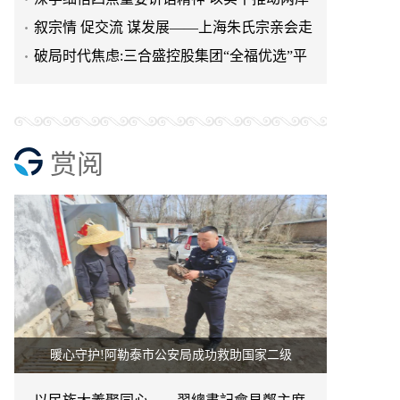
融合发展
叙宗情 促交流 谋发展——上海朱氏宗亲会走
进上海晨烨家具有限公
破局时代焦虑:三合盛控股集团“全福优选”平
台正式启航
赏阅
暖心守护!阿勒泰市公安局成功救助国家二级