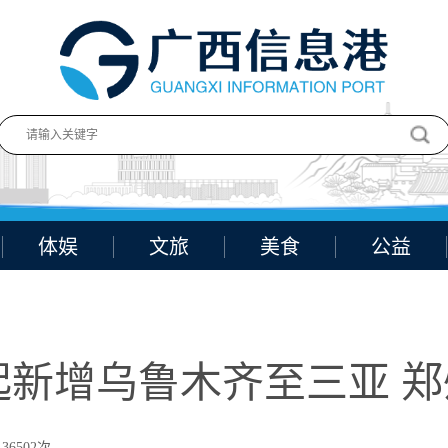
体娱
文旅
美食
公益
起新增乌鲁木齐至三亚 
36502次