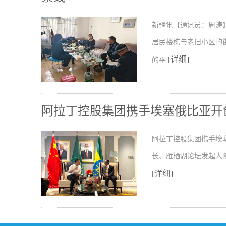
新疆讯【通讯员：周涛
居民楼栋与老旧小区的
[详细]
的平
阿拉丁控股集团携手埃塞俄比亚开
阿拉丁控股集团携手埃
长、雁栖湖论坛发起人
[详细]