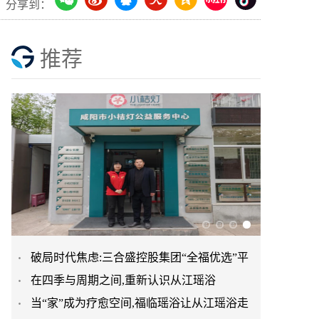
分享到：
推荐
破局时代焦虑:三合盛控股集团“全福优选”平
在四季与周期之间,重新认识从江瑶浴
台正式启航
当“家”成为疗愈空间,福临瑶浴让从江瑶浴走