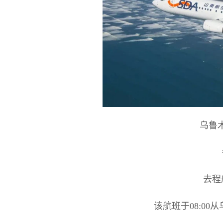
乌鲁
去程
该航班于08:0