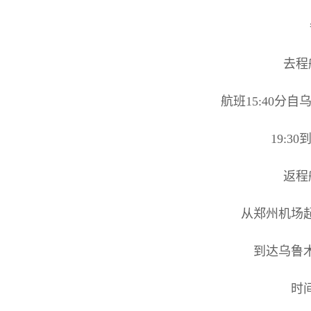
去程
航班15:40分
19:3
返程
从郑州机场起
到达乌鲁
时间