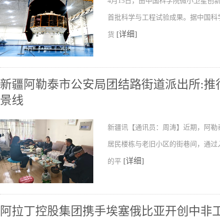
4月15日，由中国科学院微小卫星
首批科学与工程试验成果。据中国科
[详细]
货
新疆阿勒泰市公安局团结路街道派出所:推行
景线
新疆讯【通讯员：周涛】近期，阿勒
居民楼栋与老旧小区的街巷间，通过
[详细]
的平
阿拉丁控股集团携手埃塞俄比亚开创中非