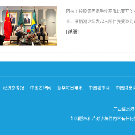
阿拉丁控股集团携手埃塞俄比亚开创
长、雁栖湖论坛发起人阳仁强受邀到
[详细]
经济参考报
中国名牌网
新华每日电讯
中国城市网
中国财富
广西信息港 版权所
如因版权和若对该稿件内容有任何疑问