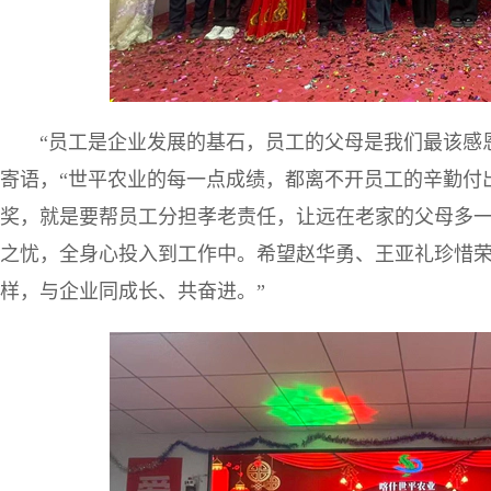
“员工是企业发展的基石，员工的父母是我们最该感
寄语，“世平农业的每一点成绩，都离不开员工的辛勤付
奖，就是要帮员工分担孝老责任，让远在老家的父母多
之忧，全身心投入到工作中。希望赵华勇、王亚礼珍惜
样，与企业同成长、共奋进。”