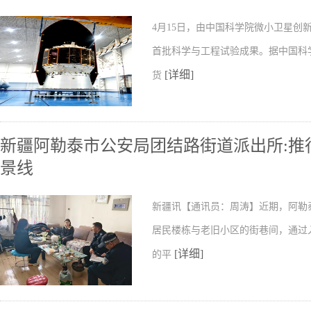
4月15日，由中国科学院微小卫星
首批科学与工程试验成果。据中国科
[详细]
货
新疆阿勒泰市公安局团结路街道派出所:推行
景线
新疆讯【通讯员：周涛】近期，阿勒
居民楼栋与老旧小区的街巷间，通过
[详细]
的平