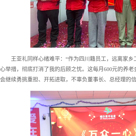
王亚礼同样心绪难平：“作为四川籍员工，远离家乡
心举措，彻底打消了我的后顾之忧。这每月600元的养
会继续勇挑重担、开拓进取，不辜负董事长、总经理的信