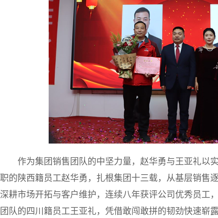
作为集团销售团队的中坚力量，赵华勇与王亚礼以实
职的陕西籍员工赵华勇，扎根集团十三载，从基层销售
深耕市场开拓与客户维护，连续八年获评公司优秀员工，累
团队的四川籍员工王亚礼，凭借敢闯敢拼的韧劲快速崭