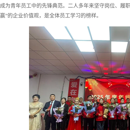
成为青年员工中的先锋典范。二人多年来坚守岗位、履职
赢”的企业价值观，是全体员工学习的榜样。