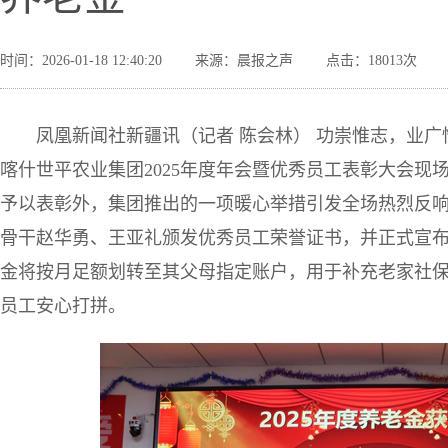
时间：2026-01-18 12:40:20
来源：晨报之声
点击：18013次
凤凰新闻社新疆讯（记者 陈会林） 功崇惟志，业广
喀什世平农业集团2025年度年会暨优秀员工表彰大会现
予以表彰外，集团推出的一项暖心举措引发全场热烈反
骨干赵华勇、王亚礼颁发优秀员工荣誉证书，并正式宣布
金将按月足额划转至其父母指定账户，用于补充老家社
员工安心打拼。