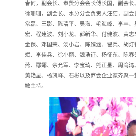
春何，副会长、奉贤分会会长傅长国，副会长
徐珊珊，副会长、水分分会负责人汪茫，副会
常磊、王影、陈清平、吴海、毛海峰、李丰、
宏、程建波、刘小龙、郭新华、付健波、黄志
金保、邓国荣、汤小岩、陈臻涵、翟兵、胡灯
斌、李佳兵、徐小丽、魏浩征、杨征东、陈春
燕、鄢娜、余允军、李宝琦、熊正星、周湾湾
黄艳星、杨凯峰、石彬以及商会企业家齐聚一
敏主持。