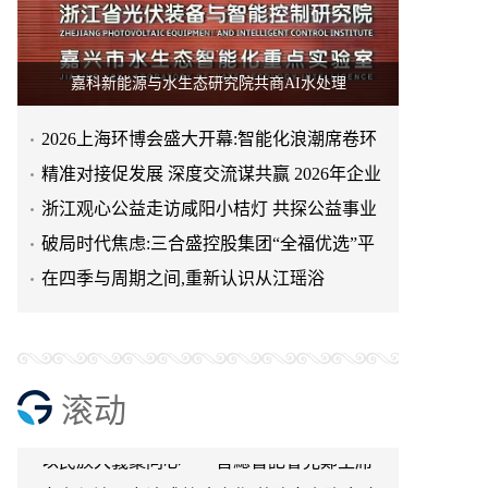
嘉科新能源与水生态研究院共商AI水处理
2026上海环博会盛大开幕:智能化浪潮席卷环
保产业
精准对接促发展 深度交流谋共赢 2026年企业
投融资交流活动第二
浙江观心公益走访咸阳小桔灯 共探公益事业
天空实业与香港理工大学筹建载人通航飞机
可持续发展新路径
破局时代焦虑:三合盛控股集团“全福优选”平
研究院
绿动珠城 向淮而生 ——安徽淮海园林绿化工
台正式启航
在四季与周期之间,重新认识从江瑶浴
程有限公司发展纪实
深学细悟四点重要讲话精神 以实干推动两岸
融合发展
叙宗情 促交流 谋发展——上海朱氏宗亲会走
进上海晨烨家具有限公司
破局时代焦虑:三合盛控股集团“全福优选”平
台正式启航
暖心守护!阿勒泰市公安局成功救助国家二级
滚动
保护动物黑鸢
以民族大義聚同心——習總書記會見鄭主席
提出兩岸關系四點重要意見
京东与清远市达成战略合作 共建京东跑步鸡·