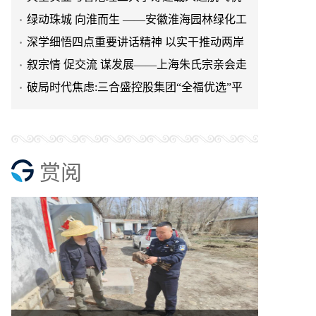
研究院
绿动珠城 向淮而生 ——安徽淮海园林绿化工
程有限公司发展纪实
深学细悟四点重要讲话精神 以实干推动两岸
融合发展
叙宗情 促交流 谋发展——上海朱氏宗亲会走
进上海晨烨家具有限公
破局时代焦虑:三合盛控股集团“全福优选”平
台正式启航
赏阅