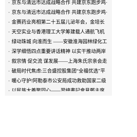
清远鸡标准体系
京东与清远市达成战略合作 共建京东跑步鸡·
清远鸡标准体系
金赛药业亮相第二十五届儿泌年会，金培长
效生长激素成临床优选
天空实业与香港理工大学筹建载人通航飞机
研究院
绿动珠城 向淮而生 ——安徽淮海园林绿化工
程有限公司发展纪实
深学细悟四点重要讲话精神 以实干推动两岸
融合发展
叙宗情 促交流 谋发展——上海朱氏宗亲会走
进上海晨烨家具有限公司
破局时代焦虑:三合盛控股集团“全福优选”平
台正式启航
暖心守护!阿勒泰市公安局成功救助国家二级
保护动物黑鸢
以民族大義聚同心——習總書記會見鄭主席
提出兩岸關系四點重要意見
京东与清远市达成战略合作 共建京东跑步鸡·
清远鸡标准体系
京东与清远市达成战略合作 共建京东跑步鸡·
清远鸡标准体系
金赛药业亮相第二十五届儿泌年会，金培长
效生长激素成临床优选