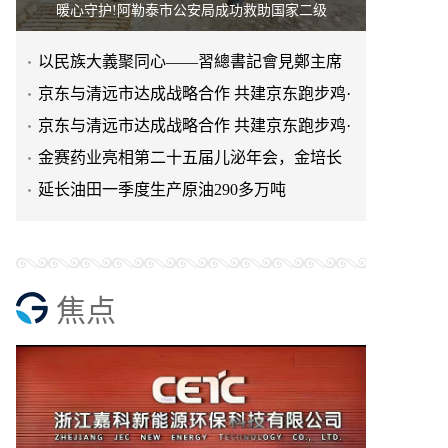
暖心守护!阿勒泰市公安局成功救助国家二级
以民族大義聚同心——習總書記會見鄭主席
提出兩岸關系四點重要意
京东与清远市达成战略合作 共建京东跑步鸡·
清远鸡标准体系
京东与清远市达成战略合作 共建京东跑步鸡·
清远鸡标准体系
金赛药业亮相第二十五届儿泌年会，金培长
效生长激素成临床优选
延长油田一季度生产原油290多万吨
焦点