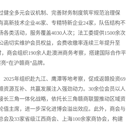
过健全多元会议机制、完善财务制度筑牢规范治理保
有高新技术企业46家、专精特新企业24家，队伍结构不
场各类活动，服务覆盖4030人次；法工委提供1500余次
企公函切实维护会员权益，会费收缴率连续三年提升至
时，商会组织190余人赴澳洲商务考察，搭建国际合作平
擦亮“在沪赣商”品牌。
2025年组织赴九江、鹰潭等地考察，促成返赣投资69
沪赣资源互补、共赢发展注入强劲动力。30余位会员以人
接长三角一体化战略，依托长三角赣商联盟推动区域资
轮值主席，进一步深化进博会溢出效应。此外，商会与
总会及33家省级江西商会、上海100余家商协会，构建