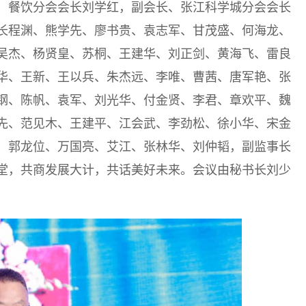
、餐饮分会会长刘学红，副会长、张江科学城分会会长
长程渊、熊学先、廖书贵、袁志军、甘茂盛、何海龙、
吴杰、杨贤皇、苏桐、王建华、刘正剑、黄海飞、雷良
华、王新、王以兵、朱杰远、李唯、曹茜、唐军艳、张
钢、陈帆、袁军、刘光华、付金贤、李君、章欢平、魏
先、范见木、王建平、江会武、李劲松、徐小华、宋金
、郭龙位、万国亮、艾江、张林华、刘仲韬，副监事长
堂，共商发展大计，共话美好未来。会议由秘书长刘少