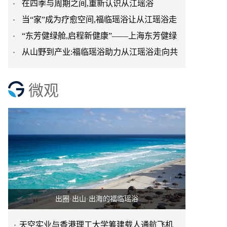
在四季与周期之间,重新认识从江瑶浴
台正式启航
当“家”成为疗愈空间,福临瑶浴让从江瑶浴走
“东芳健绿舱,启程新健康”——上海东芳健绿
进日常生活
从山野到产业:福临瑶浴助力从江瑶浴走向共
AI智能养身舱品牌发
赢之路
微观
出圈·出山·出海的福临瑶浴
天空实业与香港理工大学筹建载人通航飞机