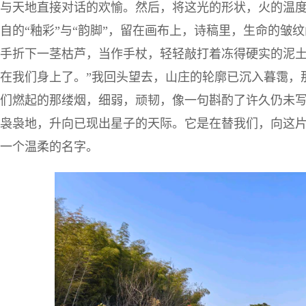
与天地直接对话的欢愉。然后，将这光的形状，火的温
自的“釉彩”与“韵脚”，留在画布上，诗稿里，生命的皱
手折下一茎枯芦，当作手杖，轻轻敲打着冻得硬实的泥土
在我们身上了。”我回头望去，山庄的轮廓已沉入暮霭，
们燃起的那缕烟，细弱，顽韧，像一句斟酌了许久仍未
袅袅地，升向已现出星子的天际。它是在替我们，向这
一个温柔的名字。