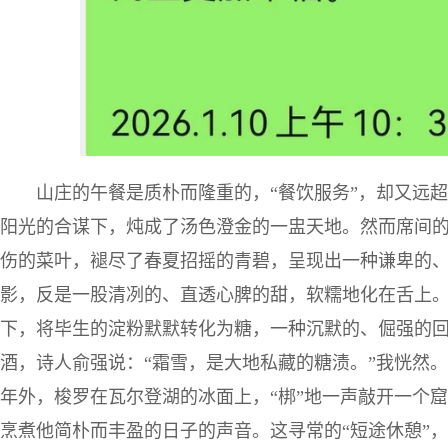
山庄的午餐是质朴而隆重的，“餐饮服务”，却又远
阳光的合谋下，炖成了汤色澄金的一盅天地。然而席间
伤的菜叶，褪尽了春夏招摇的青碧，呈现出一种谦卑的
影，反是一股清冽的、直透心脾的甜，软糯地化在舌上
下，将毕生的淀粉默默转化为糖，一种沉默的、倔强的
酒，诗人俞强说：“霜雪，是大地私藏的糖渍。”我恍然
年外，梭罗在瓦尔登湖的冰面上，“梆”地一声敲开一个
烹煮他简朴而丰盈的日子的声音。这寻常的“短途休憩”