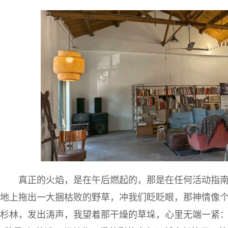
真正的火焰，是在午后燃起的，那是在任何活动指
地上拖出一大捆枯败的野草，冲我们眨眨眼，那神情像个
杉林，发出涛声，我望着那干燥的草垛，心里无端一紧