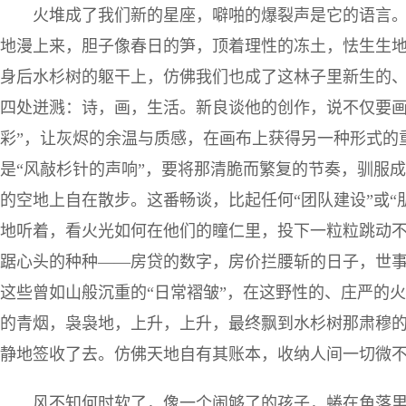
火堆成了我们新的星座，噼啪的爆裂声是它的语言
地漫上来，胆子像春日的笋，顶着理性的冻土，怯生生
身后水杉树的躯干上，仿佛我们也成了这林子里新生的
四处迸溅：诗，画，生活。新良谈他的创作，说不仅要画
彩”，让灰烬的余温与质感，在画布上获得另一种形式的
是“风敲杉针的声响”，要将那清脆而繁复的节奏，驯服
的空地上自在散步。这番畅谈，比起任何“团队建设”或“
地听着，看火光如何在他们的瞳仁里，投下一粒粒跳动
踞心头的种种——房贷的数字，房价拦腰斩的日子，世
这些曾如山般沉重的“日常褶皱”，在这野性的、庄严的
的青烟，袅袅地，上升，上升，最终飘到水杉树那肃穆
静地签收了去。仿佛天地自有其账本，收纳人间一切微
风不知何时软了，像一个闹够了的孩子，蜷在角落