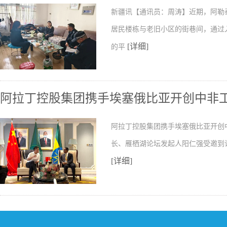
新疆讯【通讯员：周涛】近期，阿勒
居民楼栋与老旧小区的街巷间，通过
[详细]
的平
阿拉丁控股集团携手埃塞俄比亚开创中非
阿拉丁控股集团携手埃塞俄比亚开创
长、雁栖湖论坛发起人阳仁强受邀到
[详细]