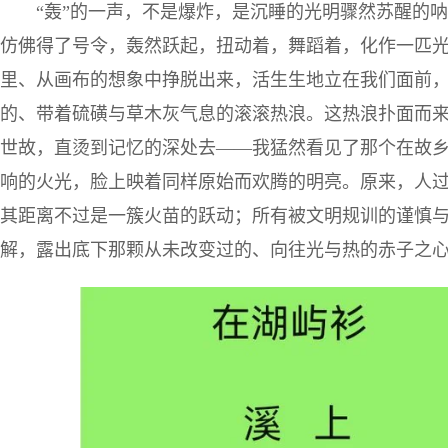
“轰”的一声，不是爆炸，是沉睡的光明骤然苏醒的
仿佛得了号令，轰然跃起，扭动着，舞蹈着，化作一匹
里、从画布的想象中挣脱出来，活生生地立在我们面前
的、带着硫磺与草木灰气息的滚滚热浪。这热浪扑面而
世故，直烫到记忆的深处去——我猛然看见了那个在故
响的火光，脸上映着同样原始而欢腾的明亮。原来，人
其距离不过是一簇火苗的跃动；所有被文明规训的谨慎
解，露出底下那颗从未改变过的、向往光与热的赤子之