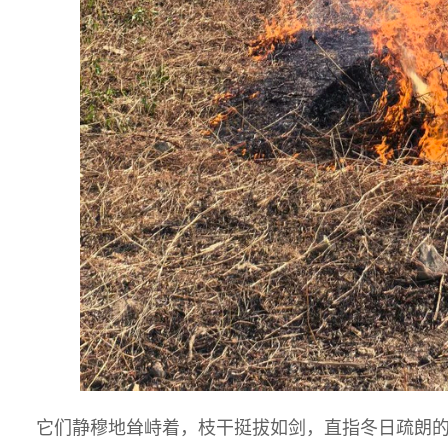
它们静穆地耸峙着，枝干挺拔如剑，直指冬日疏朗