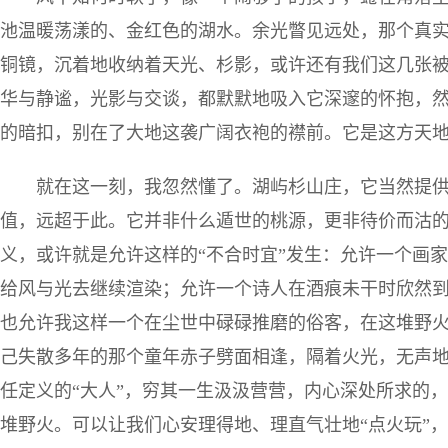
池温暖荡漾的、金红色的湖水。余光瞥见远处，那个真
铜镜，沉着地收纳着天光、杉影，或许还有我们这几张
华与静谧，光影与交谈，都默默地吸入它深邃的怀抱，
的暗扣，别在了大地这袭广阔衣袍的襟前。它是这方天
就在这一刻，我忽然懂了。湖屿杉山庄，它当然提
值，远超于此。它并非什么遁世的桃源，更非待价而沽的
义，或许就是允许这样的“不合时宜”发生：允许一个画
给风与光去继续渲染；允许一个诗人在酒痕未干时欣然
也允许我这样一个在尘世中碌碌推磨的俗客，在这堆野
己失散多年的那个童年赤子劈面相逢，隔着火光，无声地
任定义的“大人”，穷其一生汲汲营营，内心深处所求的
堆野火。可以让我们心安理得地、理直气壮地“点火玩”