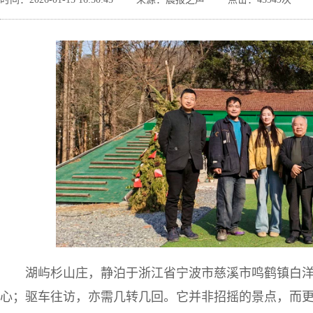
湖屿杉山庄，静泊于浙江省宁波市慈溪市鸣鹤镇白
心；驱车往访，亦需几转几回。它并非招摇的景点，而