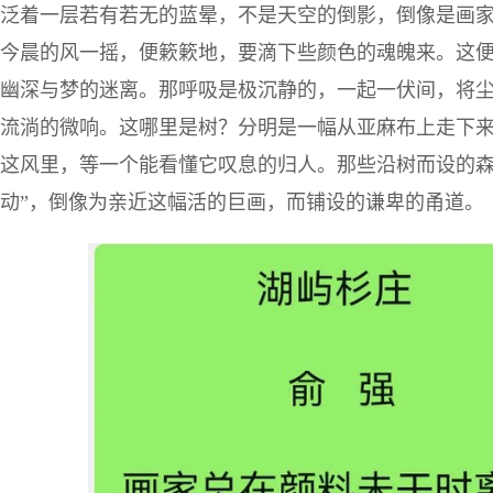
泛着一层若有若无的蓝晕，不是天空的倒影，倒像是画
今晨的风一摇，便簌簌地，要滴下些颜色的魂魄来。这便是
幽深与梦的迷离。那呼吸是极沉静的，一起一伏间，将
流淌的微响。这哪里是树？分明是一幅从亚麻布上走下
这风里，等一个能看懂它叹息的归人。那些沿树而设的森
动”，倒像为亲近这幅活的巨画，而铺设的谦卑的甬道。