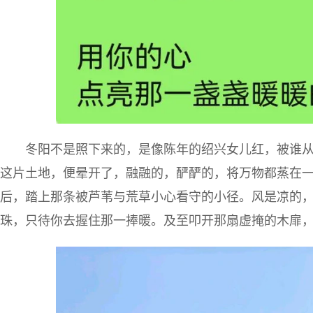
冬阳不是照下来的，是像陈年的绍兴女儿红，被谁
这片土地，便晕开了，融融的，酽酽的，将万物都蒸在
后，踏上那条被芦苇与荒草小心看守的小径。风是凉的
珠，只待你去握住那一捧暖。及至叩开那扇虚掩的木扉