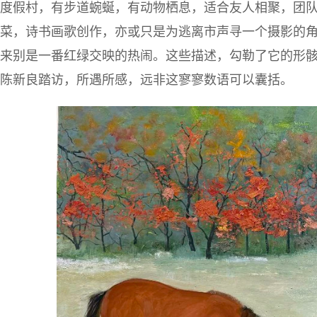
度假村，有步道蜿蜒，有动物栖息，适合友人相聚，团
菜，诗书画歌创作，亦或只是为逃离市声寻一个摄影的
来别是一番红绿交映的热闹。这些描述，勾勒了它的形
陈新良踏访，所遇所感，远非这寥寥数语可以囊括。