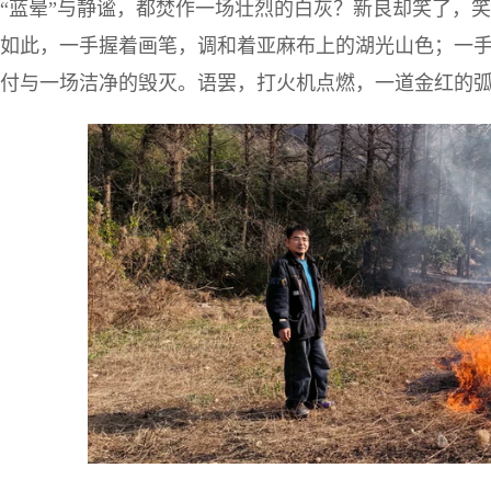
“蓝晕”与静谧，都焚作一场壮烈的白灰？新良却笑了，
如此，一手握着画笔，调和着亚麻布上的湖光山色；一
付与一场洁净的毁灭。语罢，打火机点燃，一道金红的