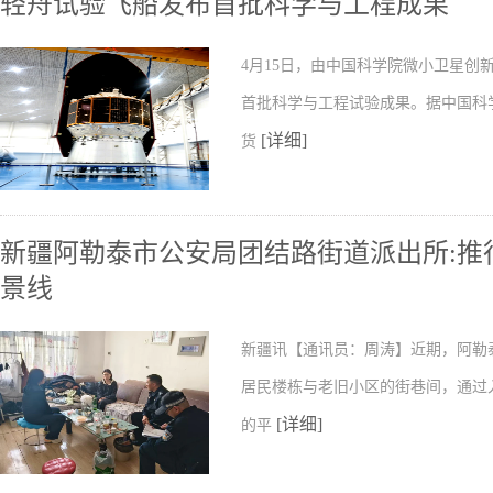
轻舟试验飞船发布首批科学与工程成果
4月15日，由中国科学院微小卫星
首批科学与工程试验成果。据中国科
[详细]
货
新疆阿勒泰市公安局团结路街道派出所:推行
景线
新疆讯【通讯员：周涛】近期，阿勒
居民楼栋与老旧小区的街巷间，通过
[详细]
的平