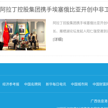
阿拉丁控股集团携手埃塞俄比亚开创中非
阿拉丁控股集团携手埃塞俄比亚开创
长、雁栖湖论坛发起人阳仁强受邀到
[详细]
经济参考报
中国名牌网
新华每日电讯
中国城市网
中国财富
广西信息港 版权所