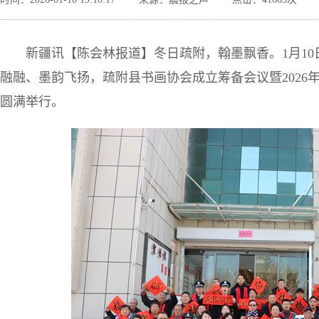
新疆讯【陈会林报道】冬日疏附，翰墨飘香。1月1
融融、墨韵飞扬，疏附县书画协会成立筹备会议暨2026
圆满举行。