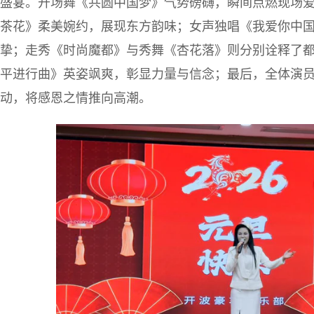
盛宴。开场舞《共圆中国梦》气势磅礴，瞬间点燃现场
茶花》柔美婉约，展现东方韵味；女声独唱《我爱你中
挚；走秀《时尚魔都》与秀舞《杏花落》则分别诠释了
平进行曲》英姿飒爽，彰显力量与信念；最后，全体演
动，将感恩之情推向高潮。