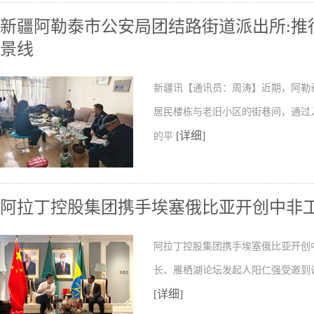
新疆阿勒泰市公安局团结路街道派出所:推行
景线
新疆讯【通讯员：周涛】近期，阿勒
居民楼栋与老旧小区的街巷间，通过
[详细]
的平
阿拉丁控股集团携手埃塞俄比亚开创中非
阿拉丁控股集团携手埃塞俄比亚开创
长、雁栖湖论坛发起人阳仁强受邀到
[详细]