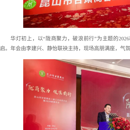
华灯初上，以“陇商聚力，破浪前行”为主题的20
启。年会由李建兴、静怡联袂主持，现场高朋满座，气