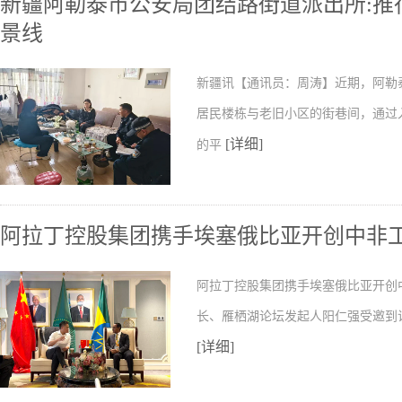
新疆阿勒泰市公安局团结路街道派出所:推行
景线
新疆讯【通讯员：周涛】近期，阿勒
居民楼栋与老旧小区的街巷间，通过
[详细]
的平
阿拉丁控股集团携手埃塞俄比亚开创中非
阿拉丁控股集团携手埃塞俄比亚开创
长、雁栖湖论坛发起人阳仁强受邀到
[详细]