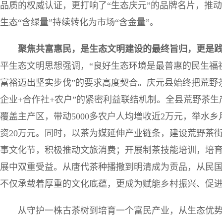
品质的权威认证，更打响了“生态庆元”的品牌名片，推动产
生态“含绿量”持续转化为市场“含金量”。
聚焦共富惠民，是生态文明建设的最终旨归，更是
平生态文明思想强调，“良好生态环境是最普惠的民生福
富裕迈出坚实步伐”的要求高度契合。庆元县始终把荒野
企业+合作社+农户”的紧密利益联结机制。全县荒野茶生产
覆盖主产区，带动5000多农户人均增收近2万元，举水乡
资20万元。同时，以茶为媒延伸产业链条，建设荒野茶
事文化节，积极推动文旅消费；开展制茶技能培训，培
展中双重受益。从唐代茶种播撒到明清成为贡品，从民
不仅承载着厚重的文化底蕴，更成为赋能乡村振兴、促进
从守护一株古茶树到培育一个富民产业，从生态优