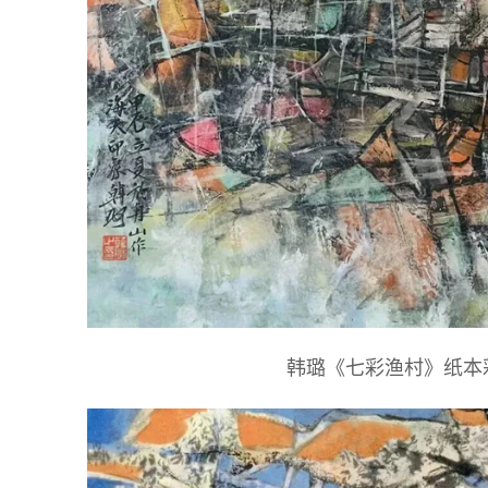
韩璐《七彩渔村》纸本彩墨