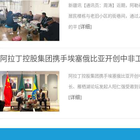
新疆讯【通讯员：周涛】近期，阿勒
居民楼栋与老旧小区的街巷间，通过
[详细]
的平
阿拉丁控股集团携手埃塞俄比亚开创中非
阿拉丁控股集团携手埃塞俄比亚开创
长、雁栖湖论坛发起人阳仁强受邀到
[详细]