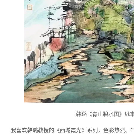
韩璐《青山碧水图》纸本彩
我喜欢韩璐教授的《西域霞光》系列，色彩热烈、