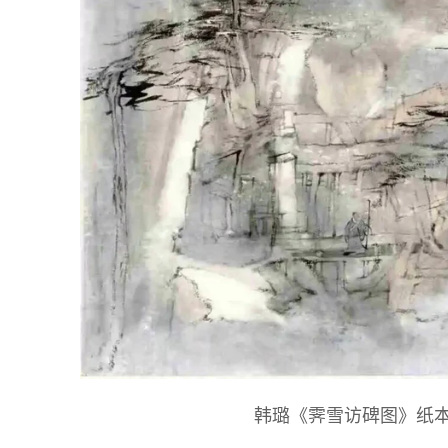
韩璐《霁雪访碑图》纸本彩