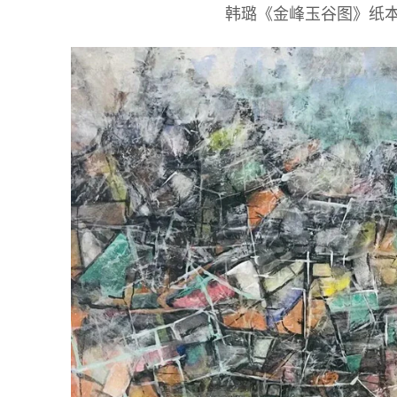
韩璐《金峰玉谷图》纸本彩