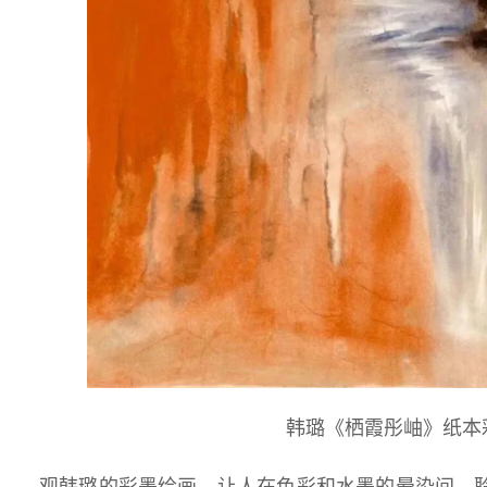
韩璐《栖霞彤岫》纸本彩墨