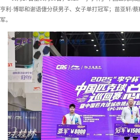
亨利·博耶和谢语倢分获男子、女子单打冠军；苗亚轩/蔡
军。