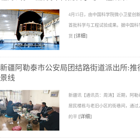
4月15日，由中国科学院微小卫星
首批科学与工程试验成果。据中国科
[详细]
货
新疆阿勒泰市公安局团结路街道派出所:推行
景线
新疆讯【通讯员：周涛】近期，阿勒
居民楼栋与老旧小区的街巷间，通过
[详细]
的平