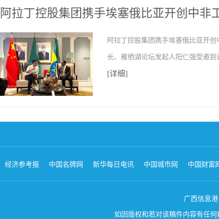
阿拉丁控股集团携手埃塞俄比亚开创中非
阿拉丁控股集团携手埃塞俄比亚开创
长、雁栖湖论坛发起人阳仁强受邀到
[详细]
经济参考报
中国名牌网
新华每日电讯
中国城市网
中国财富
广西信息港 版权所
如因版权和若对该稿件内容有任何疑问