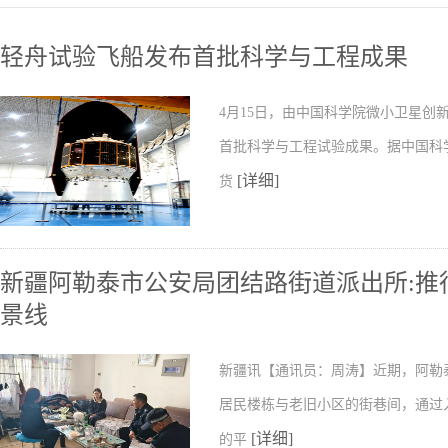
轻舟试验飞船发布首批科学与工程成果
4月15日，由中国科学院微小卫星
首批科学与工程试验成果。据中国科
[详细]
货
新疆阿勒泰市公安局团结路街道派出所:推行
景线
新疆讯【通讯员：周涛】近期，阿勒
居民楼栋与老旧小区的街巷间，通过
[详细]
的平