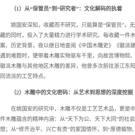
（
1
）从“保管员”到“研究者”：文化解码的执着
姚国安深知，收藏而不研究，只能算是“保管员”，
藏的同时，投入了大量精力进行学术研究。每收藏一件
案、历史背景，夜以继日地查阅《中国木雕史》《徽派
遇到难题时，便带着木雕实物驱车千里，向故宫博物院
徽派木雕与其他地区木雕的差异，他曾多次前往浙江东
同流派的工艺特点。
（
2
）木雕中的文化密码：从艺术到思想的深度挖掘
在姚国安的研究中，木雕不仅是工艺艺术品，更是
件木雕蕴含的精神内涵：从“天下为公、天下大同”的社会
想；从“修齐治平、兴亡有责”的家国情怀，到“厚德载物