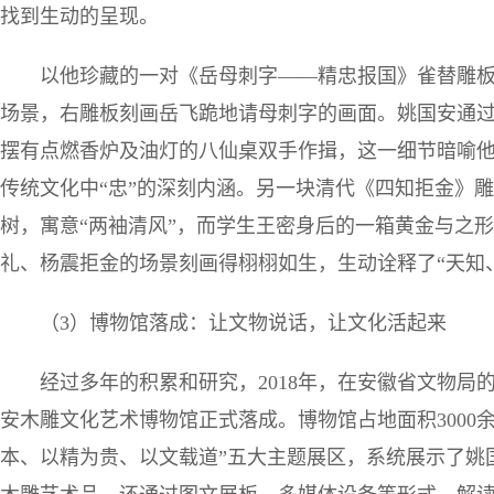
找到生动的呈现。
以他珍藏的一对《岳母刺字——精忠报国》雀替雕
场景，右雕板刻画岳飞跪地请母刺字的画面。姚国安通
摆有点燃香炉及油灯的八仙桌双手作揖，这一细节暗喻他
传统文化中“忠”的深刻内涵。另一块清代《四知拒金》
树，寓意“两袖清风”，而学生王密身后的一箱黄金与之
礼、杨震拒金的场景刻画得栩栩如生，生动诠释了“天知
（3）博物馆落成：让文物说话，让文化活起来
经过多年的积累和研究，2018年，在安徽省文物
安木雕文化艺术博物馆正式落成。博物馆占地面积3000
本、以精为贵、以文载道”五大主题展区，系统展示了姚