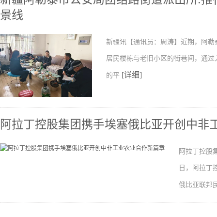
景线
新疆讯【通讯员：周涛】近期，阿勒
居民楼栋与老旧小区的街巷间，通过
[详细]
的平
阿拉丁控股集团携手埃塞俄比亚开创中非
阿拉丁控股
日，阿拉丁
俄比亚联邦