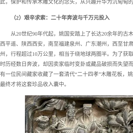
此，保护和传承木雕文化的念头，从兴趣升华为沉甸甸
（
2
）艰辛求索：二十年奔波与千万
元
投入
从20世纪90年代起，姚国安踏上了长达20余年的
西平遥、陕西西安，南至福建泉州、广东潮州，西至甘
州，行程超过10万公里，相当于绕地球两圈半。为了获
时历经数日奔波，却因卖家临时变卦或藏品破损而失望而
有一位民间藏家收藏了一套清代“二十四孝”木雕花板，
最终才将这套珍品收入囊中。