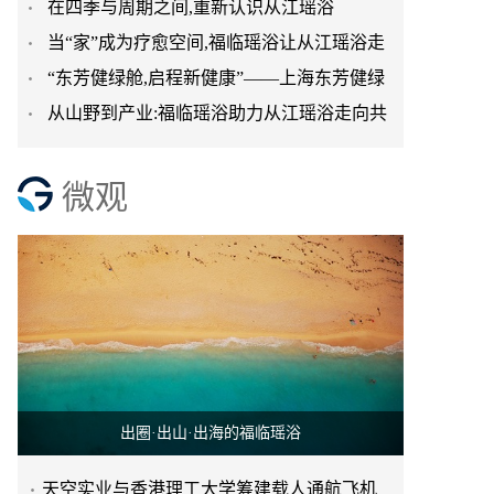
在四季与周期之间,重新认识从江瑶浴
台正式启航
当“家”成为疗愈空间,福临瑶浴让从江瑶浴走
“东芳健绿舱,启程新健康”——上海东芳健绿
进日常生活
从山野到产业:福临瑶浴助力从江瑶浴走向共
AI智能养身舱品牌发
赢之路
微观
出圈·出山·出海的福临瑶浴
天空实业与香港理工大学筹建载人通航飞机