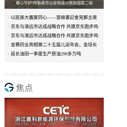
暖心守护!阿勒泰市公安局成功救助国家二级
以民族大義聚同心——習總書記會見鄭主席
提出兩岸關系四點重要意
京东与清远市达成战略合作 共建京东跑步鸡·
清远鸡标准体系
京东与清远市达成战略合作 共建京东跑步鸡·
清远鸡标准体系
金赛药业亮相第二十五届儿泌年会，金培长
效生长激素成临床优选
延长油田一季度生产原油290多万吨
焦点