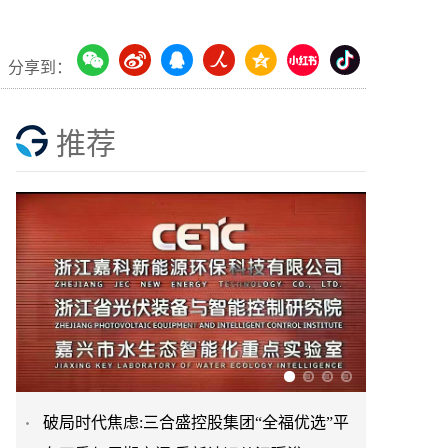
分享到：
推荐
破局时代焦虑:三合盛控股集团“全福优选”平