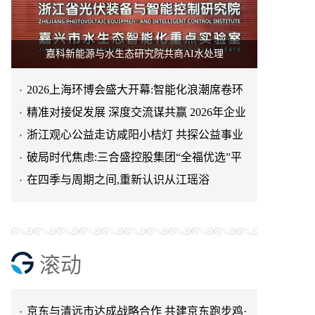
嘉科新能源与水生态研究院共商AI水处理
2026上海环博会盛大开幕:智能化浪潮席卷环
天空实业与香港理工大学筹建载人通航飞机
保产业
精准对接促发展 深度交流谋共赢 2026年企业
研究院
绿动珠城 向淮而生 ——安徽淮海园林绿化工
投融资交流活动第二
浙江观心公益走访咸阳小桔灯 共探公益事业
程有限公司发展纪实
深学细悟四点重要讲话精神 以实干推动两岸
可持续发展新路径
破局时代焦虑:三合盛控股集团“全福优选”平
融合发展
叙宗情 促交流 谋发展——上海朱氏宗亲会走
台正式启航
在四季与周期之间,重新认识从江瑶浴
进上海晨烨家具有限公司
破局时代焦虑:三合盛控股集团“全福优选”平
台正式启航
暖心守护!阿勒泰市公安局成功救助国家二级
保护动物黑鸢
以民族大義聚同心——習總書記會見鄭主席
滚动
提出兩岸關系四點重要意見
京东与清远市达成战略合作 共建京东跑步鸡·
清远鸡标准体系
京东与清远市达成战略合作 共建京东跑步鸡·
清远鸡标准体系
金赛药业亮相第二十五届儿泌年会，金培长