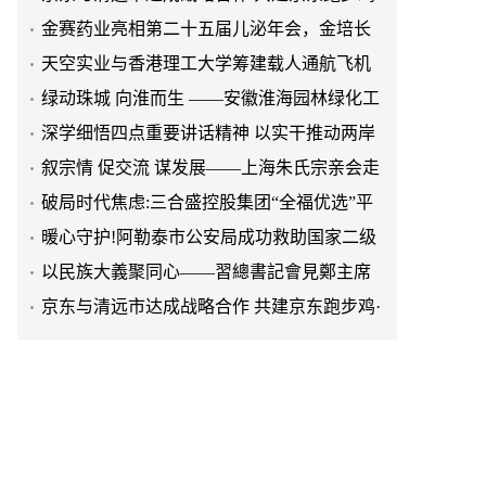
效生长激素成临床优选
天空实业与香港理工大学筹建载人通航飞机
研究院
绿动珠城 向淮而生 ——安徽淮海园林绿化工
程有限公司发展纪实
深学细悟四点重要讲话精神 以实干推动两岸
融合发展
叙宗情 促交流 谋发展——上海朱氏宗亲会走
进上海晨烨家具有限公司
破局时代焦虑:三合盛控股集团“全福优选”平
台正式启航
暖心守护!阿勒泰市公安局成功救助国家二级
保护动物黑鸢
以民族大義聚同心——習總書記會見鄭主席
提出兩岸關系四點重要意見
京东与清远市达成战略合作 共建京东跑步鸡·
清远鸡标准体系
京东与清远市达成战略合作 共建京东跑步鸡·
清远鸡标准体系
金赛药业亮相第二十五届儿泌年会，金培长
效生长激素成临床优选