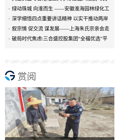
研究院
绿动珠城 向淮而生 ——安徽淮海园林绿化工
程有限公司发展纪实
深学细悟四点重要讲话精神 以实干推动两岸
融合发展
叙宗情 促交流 谋发展——上海朱氏宗亲会走
进上海晨烨家具有限公
破局时代焦虑:三合盛控股集团“全福优选”平
台正式启航
赏阅