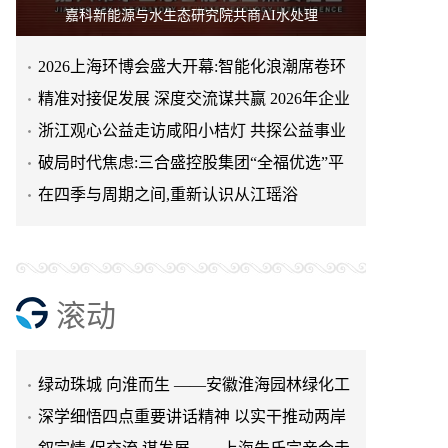
嘉科新能源与水生态研究院共商AI水处理
2026上海环博会盛大开幕:智能化浪潮席卷环
保产业
精准对接促发展 深度交流谋共赢 2026年企业
投融资交流活动第二
浙江观心公益走访咸阳小桔灯 共探公益事业
可持续发展新路径
破局时代焦虑:三合盛控股集团“全福优选”平
台正式启航
在四季与周期之间,重新认识从江瑶浴
滚动
天空实业与香港理工大学筹建载人通航飞机
研究院
绿动珠城 向淮而生 ——安徽淮海园林绿化工
程有限公司发展纪实
深学细悟四点重要讲话精神 以实干推动两岸
融合发展
叙宗情 促交流 谋发展——上海朱氏宗亲会走