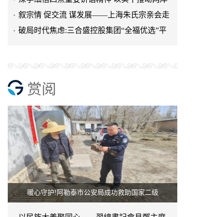
融合发展
叙宗情 促交流 谋发展——上海朱氏宗亲会走
进上海晨烨家具有限公
破局时代焦虑:三合盛控股集团“全福优选”平
台正式启航
赏阅
暖心守护!阿勒泰市公安局成功救助国家二级