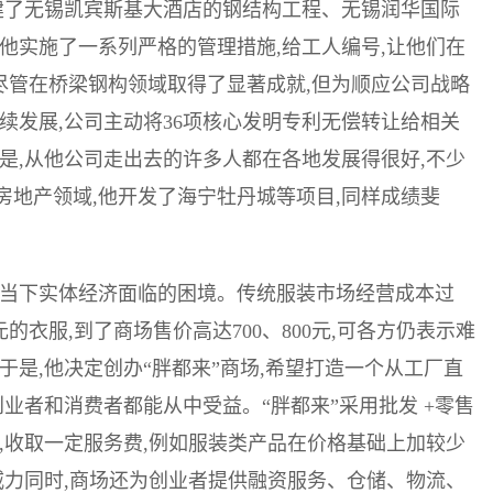
建了无锡凯宾斯基大酒店的钢结构工程、无锡润华国际
他实施了一系列严格的管理措施,给工人编号,让他们在
。尽管在桥梁钢构领域取得了显著成就,但为顺应公司战略
续发展,公司主动将36项核心发明专利无偿转让给相关
是,从他公司走出去的许多人都在各地发展得很好,不少
地产领域,他开发了海宁牡丹城等项目,同样成绩斐
了当下实体经济面临的困境。传统服装市场经营成本过
的衣服,到了商场售价高达700、800元,可各方仍表示难
于是,他决定创办“胖都来”商场,希望打造一个从工厂直
业者和消费者都能从中受益。“胖都来”采用批发 +零售
,收取一定服务费,例如服装类产品在价格基础上加较少
威力同时,商场还为创业者提供融资服务、仓储、物流、