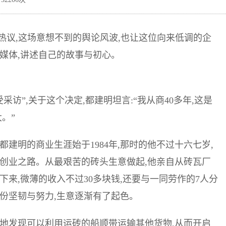
络热议,这场意想不到的舆论风波,也让这位向来低调的企
媒体,讲述自己的故事与初心。
访”,关于这个决定,都建明坦言:“我从商40多年,这是
。”
都建明的商业生涯始于1984年,那时的他不过十六七岁,
创业之路。从最艰苦的砖头生意做起,他亲自从砖瓦厂
来,微薄的收入不过30多块钱,还要与一同劳作的7人分
份坚韧与努力,生意逐渐有了起色。
锐地发现可以利用运砖的船顺带运输其他货物,从而开启