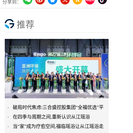
分享到：
推荐
破局时代焦虑:三合盛控股集团“全福优选”平
在四季与周期之间,重新认识从江瑶浴
台正式启航
当“家”成为疗愈空间,福临瑶浴让从江瑶浴走