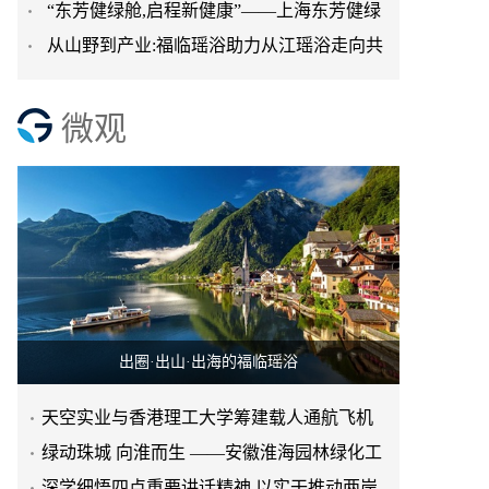
“东芳健绿舱,启程新健康”——上海东芳健绿
进日常生活
从山野到产业:福临瑶浴助力从江瑶浴走向共
AI智能养身舱品牌发
赢之路
微观
出圈·出山·出海的福临瑶浴
天空实业与香港理工大学筹建载人通航飞机
研究院
绿动珠城 向淮而生 ——安徽淮海园林绿化工
程有限公司发展纪实
深学细悟四点重要讲话精神 以实干推动两岸