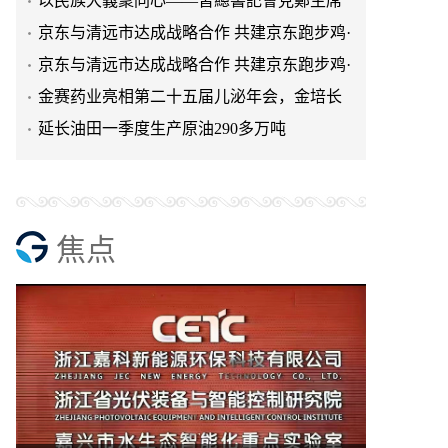
以民族大義聚同心——習總書記會見鄭主席
提出兩岸關系四點重要意
京东与清远市达成战略合作 共建京东跑步鸡·
清远鸡标准体系
京东与清远市达成战略合作 共建京东跑步鸡·
清远鸡标准体系
金赛药业亮相第二十五届儿泌年会，金培长
效生长激素成临床优选
延长油田一季度生产原油290多万吨
焦点