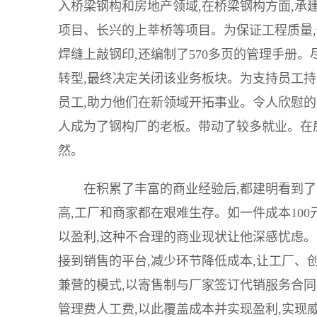
入桥梁钢构和房地产领域,在桥梁钢构方面,承
项目、长兴的上莘桥等项目。为保证工程质量,
焊缝上敲钢印,还编制了570多页的管理手册
转型,最终决定关闭该业务板块。为支持员工持
员工,助力他们在新领域开拓事业。令人欣慰的
人成为了钢构厂的老板。带动了较多就业。在房
然。
在积累了丰富的商业经验后,都建明看到
高,工厂和商家都在艰难生存。如一件成本100元
以盈利,这种不合理的商业现状让他深感忧虑。
接到销售的平台,减少环节降低成本,让工厂、创
兼营的模式,以寄售制与厂家签订代销服务合同
管理费人工费,以此覆盖成本并实现盈利,实现