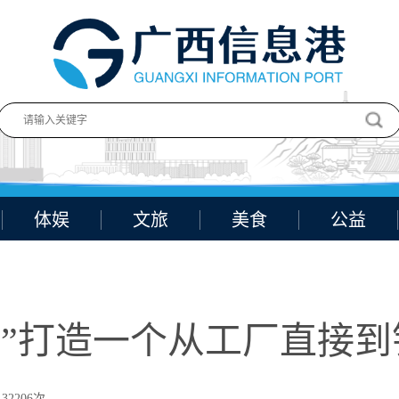
体娱
文旅
美食
公益
来”打造一个从工厂直接
32206次