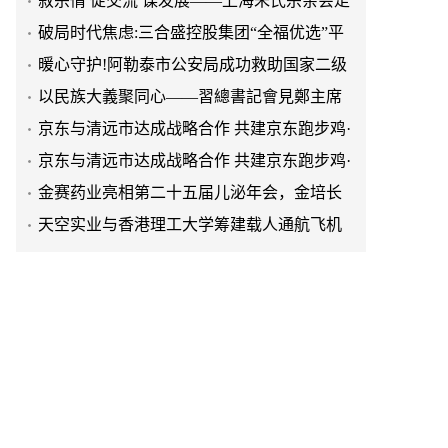
进上海晨烨家具有限公司
破局时代焦虑:三合盛控股集团“全福优选”平
台正式启航
暖心守护!阿勒泰市公安局成功救助国家二级
保护动物黑鸢
以民族大義聚同心——習總書記會見鄭主席
提出兩岸關系四點重要意見
京东与清远市达成战略合作 共建京东跑步鸡·
清远鸡标准体系
京东与清远市达成战略合作 共建京东跑步鸡·
清远鸡标准体系
金赛药业亮相第二十五届儿泌年会，金培长
效生长激素成临床优选
天空实业与香港理工大学筹建载人通航飞机
研究院
绿动珠城 向淮而生 ——安徽淮海园林绿化工
程有限公司发展纪实
深学细悟四点重要讲话精神 以实干推动两岸
融合发展
叙宗情 促交流 谋发展——上海朱氏宗亲会走
进上海晨烨家具有限公司
破局时代焦虑:三合盛控股集团“全福优选”平
台正式启航
暖心守护!阿勒泰市公安局成功救助国家二级
保护动物黑鸢
以民族大義聚同心——習總書記會見鄭主席
提出兩岸關系四點重要意見
京东与清远市达成战略合作 共建京东跑步鸡·