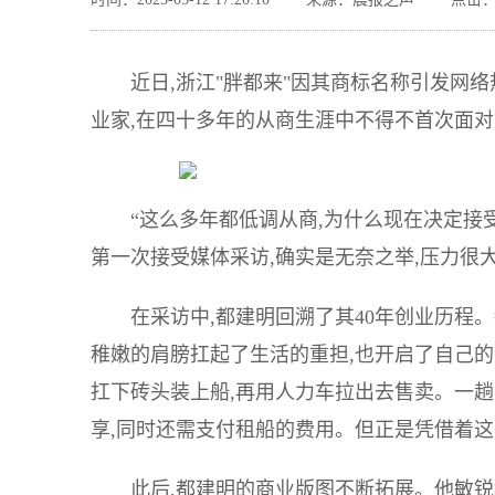
近日,浙江"胖都来"因其商标名称引发网
业家,在四十多年的从商生涯中不得不首次面对
“这么多年都低调从商,为什么现在决定接受采
第一次接受媒体采访,确实是无奈之举,压力很大
在采访中,都建明回溯了其40年创业历程。
稚嫩的肩膀扛起了生活的重担,也开启了自己的
扛下砖头装上船,再用人力车拉出去售卖。一趟下
享,同时还需支付租船的费用。但正是凭借着这
此后,都建明的商业版图不断拓展。他敏