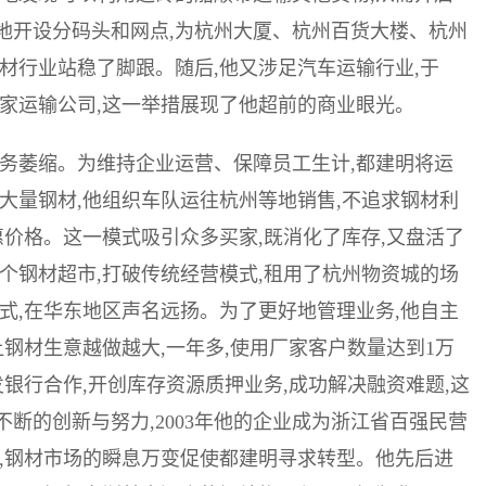
地开设分码头和网点,为杭州大厦、杭州百货大楼、杭州
材行业站稳了脚跟。随后,他又涉足汽车运输行业,于
首家运输公司,这一举措展现了他超前的商业眼光。
输业务萎缩。为维持企业运营、保障员工生计,都建明将运
大量钢材,他组织车队运往杭州等地销售,不追求钢材利
惠价格。这一模式吸引众多买家,既消化了库存,又盘活了
个钢材超市,打破传统经营模式,租用了杭州物资城的场
式,在华东地区声名远扬。为了更好地管理业务,他自主
让钢材生意越做越大,一年多,使用厂家客户数量达到1万
广发银行合作,开创库存资源质押业务,成功解决融资难题,这
断的创新与努力,2003年他的企业成为浙江省百强民营
。然而,钢材市场的瞬息万变促使都建明寻求转型。他先后进