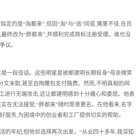
拟定的是“淘都来”,但因“淘”与“逃”同音,寓意不佳,在员
,最终改为“胖都来”,并顺利完成商标注册受理。谁也没
的争议。
本是一段佳话。这些明星是被都建明长期投身“母亲微笑
仅分文未取,甚至自掏腰包支付路费。然而,不明真相的网
员工进行无端攻击,这让都建明感到十分痛心和委屈。他表
实在无法接受,“胖都来”随时愿意更名。在他看来,名字
好服务,为困境中的创业者和工厂提供切实的帮助。
活的年纪,但他却选择再次出发。“从业四十多年,我深知