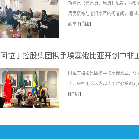
新疆讯【通讯员：周涛】近期，阿勒
居民楼栋与老旧小区的街巷间，通过
[详细]
的平
阿拉丁控股集团携手埃塞俄比亚开创中非
阿拉丁控股集团携手埃塞俄比亚开创
长、雁栖湖论坛发起人阳仁强受邀到
[详细]