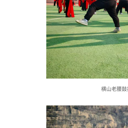
横山老腰鼓