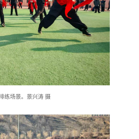
排练场景。景兴涛 摄