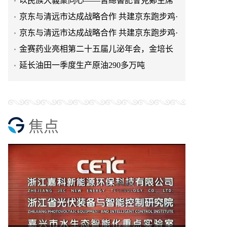
以民族大義聚同心——習總書記會見鄭主席
提出兩岸關系四點重要意
京东与清远市达成战略合作 共建京东跑步鸡·
清远鸡标准体系
京东与清远市达成战略合作 共建京东跑步鸡·
清远鸡标准体系
金赛药业亮相第二十五届儿泌年会，金培长
效生长激素成临床优选
延长油田一季度生产原油290多万吨
焦点