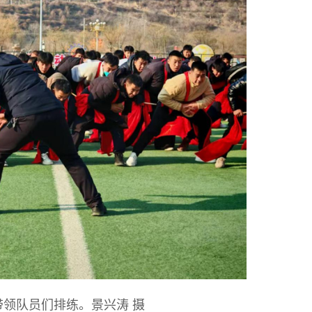
领队员们排练。景兴涛 摄