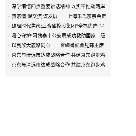
融合发展
叙宗情 促交流 谋发展——上海朱氏宗亲会走
进上海晨烨家具有限公司
破局时代焦虑:三合盛控股集团“全福优选”平
台正式启航
暖心守护!阿勒泰市公安局成功救助国家二级
保护动物黑鸢
以民族大義聚同心——習總書記會見鄭主席
提出兩岸關系四點重要意見
京东与清远市达成战略合作 共建京东跑步鸡·
清远鸡标准体系
京东与清远市达成战略合作 共建京东跑步鸡·
清远鸡标准体系
金赛药业亮相第二十五届儿泌年会，金培长
效生长激素成临床优选
天空实业与香港理工大学筹建载人通航飞机
研究院
绿动珠城 向淮而生 ——安徽淮海园林绿化工
程有限公司发展纪实
深学细悟四点重要讲话精神 以实干推动两岸
融合发展
叙宗情 促交流 谋发展——上海朱氏宗亲会走
进上海晨烨家具有限公司
破局时代焦虑:三合盛控股集团“全福优选”平
台正式启航
暖心守护!阿勒泰市公安局成功救助国家二级
保护动物黑鸢
以民族大義聚同心——習總書記會見鄭主席