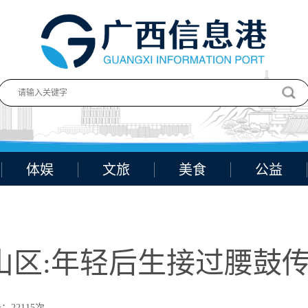
体娱
文旅
美食
公益
山区:年轻后生接过腰鼓传
：22115次