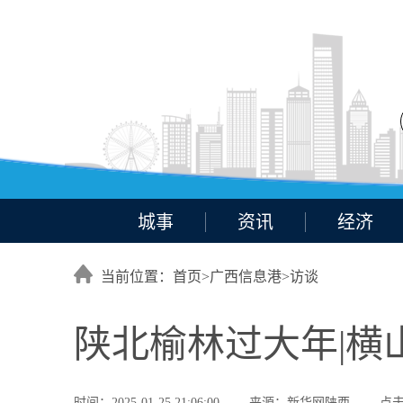
城事
资讯
经济
当前位置：首页>
广西信息港
>
访谈
陕北榆林过大年|横
时间：2025-01-25 21:06:00
来源：新华网陕西
点击