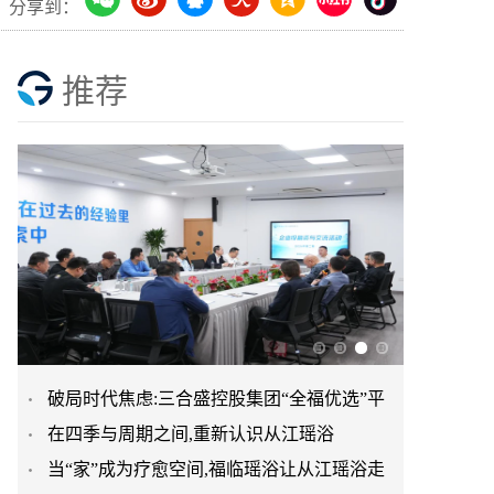
分享到：
推荐
破局时代焦虑:三合盛控股集团“全福优选”平
在四季与周期之间,重新认识从江瑶浴
台正式启航
当“家”成为疗愈空间,福临瑶浴让从江瑶浴走