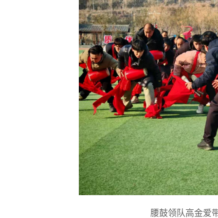
腰鼓领队高金爱带