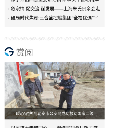
融合发展
叙宗情 促交流 谋发展——上海朱氏宗亲会走
进上海晨烨家具有限公
破局时代焦虑:三合盛控股集团“全福优选”平
台正式启航
赏阅
暖心守护!阿勒泰市公安局成功救助国家二级