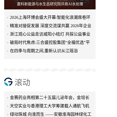
嘉科新能源与水生态研究院共商AI水处理
2026上海环博会盛大开幕:智能化浪潮席卷环
保产业
精准对接促发展 深度交流谋共赢 2026年企业
投融资交流活动第二
浙江观心公益走访咸阳小桔灯 共探公益事业
可持续发展新路径
破局时代焦虑:三合盛控股集团“全福优选”平
台正式启航
在四季与周期之间,重新认识从江瑶浴
滚动
天空实业与香港理工大学筹建载人通航飞机
研究院
绿动珠城 向淮而生 ——安徽淮海园林绿化工
程有限公司发展纪实
深学细悟四点重要讲话精神 以实干推动两岸