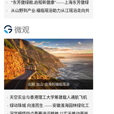
“东芳健绿舱,启程新健康”——上海东芳健绿
进日常生活
从山野到产业:福临瑶浴助力从江瑶浴走向共
AI智能养身舱品牌发
赢之路
微观
出圈·出山·出海的福临瑶浴
天空实业与香港理工大学筹建载人通航飞机
研究院
绿动珠城 向淮而生 ——安徽淮海园林绿化工
程有限公司发展纪实
深学细悟四点重要讲话精神 以实干推动两岸