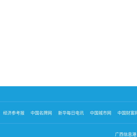
经济参考报
中国名牌网
新华每日电讯
中国城市网
中国财富
广西信息港 版权所